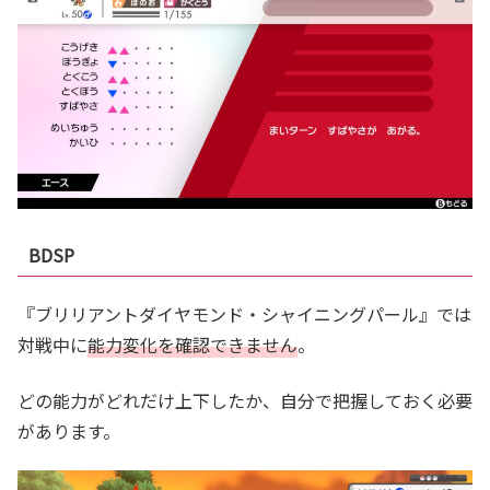
BDSP
『ブリリアントダイヤモンド・シャイニングパール』では
対戦中に
能力変化を確認できません
。
どの能力がどれだけ上下したか、自分で把握しておく必要
があります。