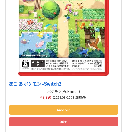
ぽこ あ ポケモン -Switch2
ポケモン(Pokemon)
￥8,980
（2026/08/10 03:28時点）
Amazon
楽天