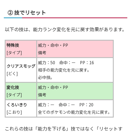
② 技でリセット
以下の技は、能力ランク変化を元に戻す効果があります。
特殊技
威力・命中・PP
[タイプ]
備考
威力：50 命中：ー PP：16
クリアスモッグ
相手の能力変化を元に戻す。
[どく]
必中技。
変化技
威力・命中・PP
[タイプ]
備考
くろいきり
威力：ー 命中：ー PP：20
[こおり]
全てのポケモンの能力変化を元に戻す。
これらの技は「能力を下げる」技ではなく「リセットす