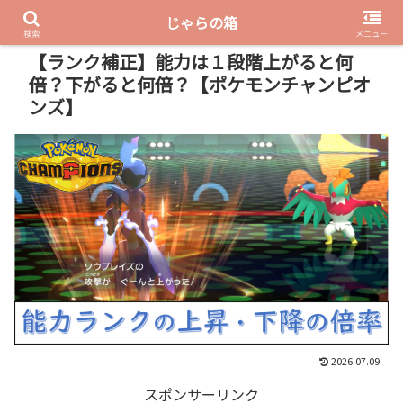
じゃらの箱
PR
検索
メニュー
【ランク補正】能力は１段階上がると何
倍？下がると何倍？【ポケモンチャンピオ
ンズ】
2026.07.09
スポンサーリンク