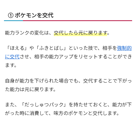
① ポケモンを交代
能力ランクの変化は、
交代したら元に戻ります
。
「ほえる」や「ふきとばし」といった技で、相手を
強制的
に交代
させ、相手の能力アップをリセットすることができ
ます。
自身が能力を下げられた場合でも、交代することで下がっ
た能力は元に戻ります。
また、「だっしゅつパック」を持たせておくと、能力が下
がった時に消費して、味方のポケモンと交代します。