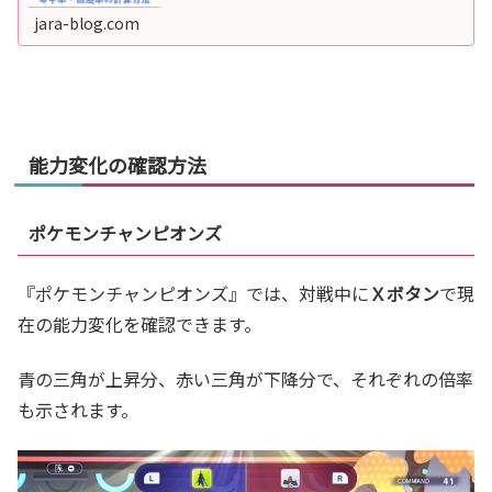
中する確率は、①技の命中 × ②ランク補正 × ③持ち物や
特性による効果 × ④じゅ...
jara-blog.com
能力変化の確認方法
ポケモンチャンピオンズ
『ポケモンチャンピオンズ』では、対戦中に
Ｘボタン
で現
在の能力変化を確認できます。
青の三角が上昇分、赤い三角が下降分で、それぞれの倍率
も示されます。