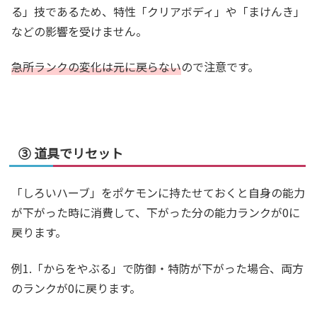
る」技であるため、特性「クリアボディ」や「まけんき」
などの影響を受けません。
急所ランクの変化は元に戻らない
ので注意です。
③ 道具でリセット
「しろいハーブ」をポケモンに持たせておくと自身の能力
が下がった時に消費して、下がった分の能力ランクが0に
戻ります。
例1.「からをやぶる」で防御・特防が下がった場合、両方
のランクが0に戻ります。