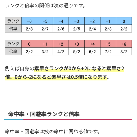
ランクと倍率の関係は次の通りです。
例えば自身の
素早さランクが0から+2になると素早さ2
倍、0から-2になると素早さは0.5倍になります
。
命中率・回避率ランクと倍率
命中率・回避率は技の命中に関わる値です。