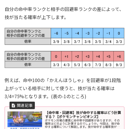
自分の命中率ランクと相手の回避率ランクの差によって、
技が当たる確率が上下します。
例えば、命中100の「かえんほうしゃ」を回避率が1段階
上がっている相手に対して使うと、技が当たる確率は
3/4=75%となります。(表の-1のところ)
【命中率・回避率】技が命中する確率はどう計算
する？【ポケモンチャンピオンズ】
ポケモン対戦の要素に命中率や回避率がありますが、その
確率はどのように計算するのでしょうか。今回は、技が命
中する確率について解説します。技が命中する確率技が命