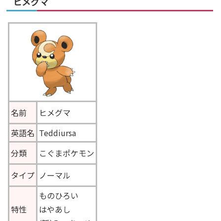
ヒメグマ
名前
ヒメグマ
英語名
Teddiursa
分類
こぐまポケモン
タイプ
ノーマル
ものひろい
特性
はやあし