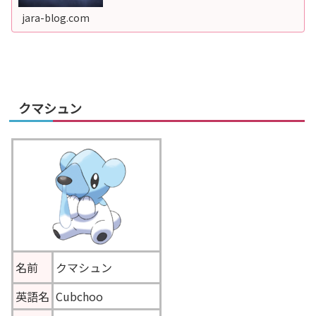
図鑑に150種類登録キタカミ図鑑を150冊以上埋めた状態
で、スイリョクタウンにいるカ...
jara-blog.com
クマシュン
名前
クマシュン
英語名
Cubchoo