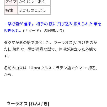
タイプ
かくとう／あく
特性
ふかしのこぶし
一撃必殺が 信条。 相手の 懐に 飛び込み 鍛えられた 拳を
叩き込む。
(『ソード』の図鑑より)
ダクマが悪の塔で進化した、ウーラオス[いちげきのか
た]。強烈な一撃が得意な型で、体毛が逆立った外観で
す。
名前の由来は「Urus(ウルス：ラテン語でクマ) + 押忍」
から。
ウーラオス [れんげき]