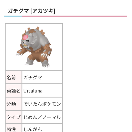
ガチグマ [アカツキ]
名前
ガチグマ
英語名
Ursaluna
分類
でいたんポケモン
タイプ
じめん／ノーマル
特性
しんがん