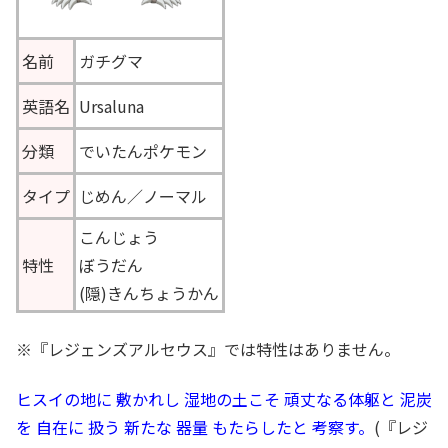
名前
ガチグマ
英語名
Ursaluna
分類
でいたんポケモン
タイプ
じめん／ノーマル
こんじょう
特性
ぼうだん
(隠)きんちょうかん
※『レジェンズアルセウス』では特性はありません。
ヒスイの地に 敷かれし 湿地の土こそ 頑丈なる体躯と 泥炭
を 自在に 扱う 新たな 器量 もたらしたと 考察す。
(『レジ