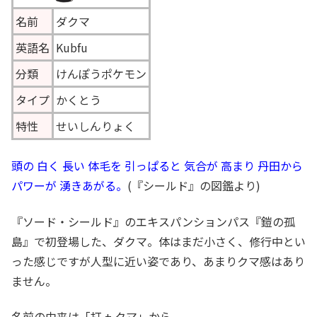
名前
ダクマ
英語名
Kubfu
分類
けんぽうポケモン
タイプ
かくとう
特性
せいしんりょく
頭の 白く 長い 体毛を 引っぱると 気合が 高まり 丹田から
パワーが 湧きあがる。
(『シールド』の図鑑より)
『ソード・シールド』のエキスパンションパス『鎧の孤
島』で初登場した、ダクマ。体はまだ小さく、修行中とい
った感じですが人型に近い姿であり、あまりクマ感はあり
ません。
名前の由来は「打 + クマ」から。