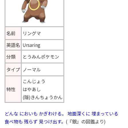
名前
リングマ
英語名
Ursaring
分類
とうみんポケモン
タイプ
ノーマル
こんじょう
特性
はやあし
(隠)きんちょうかん
どんな においも かぎわける。 地面深くに 埋まっている
食べ物も 残らず 見つけ出す。
(『銀』の図鑑より)