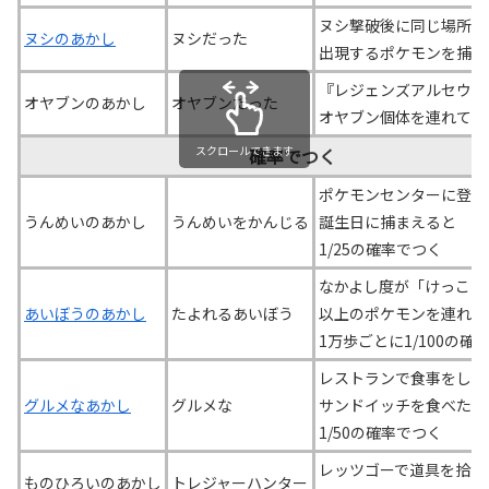
ヌシ撃破後に同じ場所で
ヌシのあかし
ヌシだった
出現するポケモンを捕ま
『レジェンズアルセウス
オヤブンのあかし
オヤブンだった
オヤブン個体を連れてく
スクロールできます
確率でつく
ポケモンセンターに登録
うんめいのあかし
うんめいをかんじる
誕生日に捕まえると
1/25の確率でつく
なかよし度が「けっこう
あいぼうのあかし
たよれるあいぼう
以上のポケモンを連れ歩
1万歩ごとに1/100の確
レストランで食事をした
グルメなあかし
グルメな
サンドイッチを食べた時
1/50の確率でつく
レッツゴーで道具を拾っ
ものひろいのあかし
トレジャーハンター