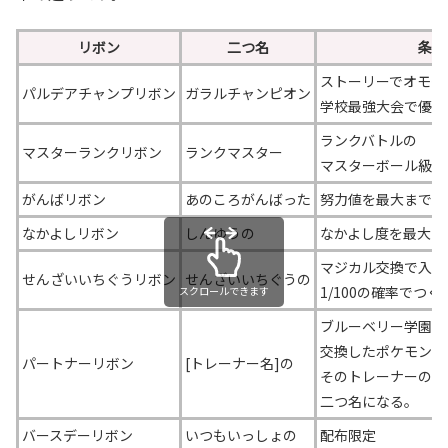
リボン
二つ名
条件
ストーリーでオモダ
パルデアチャンプリボン
ガラルチャンピオン
学校最強大会で優勝
ランクバトルの
マスターランクリボン
ランクマスター
マスターボール級で
がんばリボン
あのころがんばった
努力値を最大まで振
なかよしリボン
しんゆうの
なかよし度を最大に
マジカル交換で入手
せんざいいちぐうリボン
せんざいいちぐうの
1/100の確率でつく
スクロールできます
ブルーベリー学園で
交換したポケモンに
パートナーリボン
[トレーナー名]の
そのトレーナーの名
二つ名になる。
バースデーリボン
いつもいっしょの
配布限定