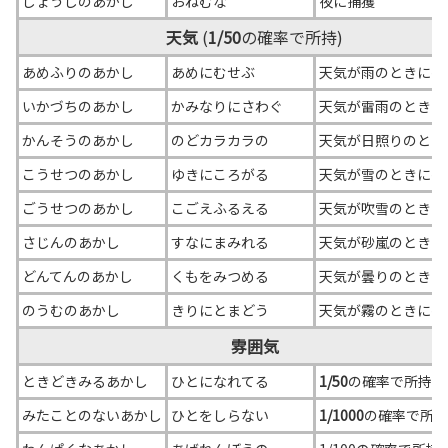
しょうしのあかし
おねむな
夜に捕獲
天気
(
1/50
の確率で所持)
あめふりのあかし
あめにむせぶ
天気が雨のときに捕
いかづちのあかし
かみなりにさわぐ
天気が雷雨のときに
かんそうのあかし
のどカラカラの
天気が日照りのとき
こうせつのあかし
ゆきにころがる
天気が雪のときに捕
ごうせつのあかし
こごえふるえる
天気が吹雪のときに
さじんのあかし
すなにまみれる
天気が砂嵐のときに
どんてんのあかし
くもをみつめる
天気が曇りのときに
のうむのあかし
きりにとまどう
天気が霧のときに捕
雰囲気
ときどきみるあかし
ひとになれてる
1/50
の確率で所持
みたことのないあかし
ひとをしらない
1/1000
の確率で所持