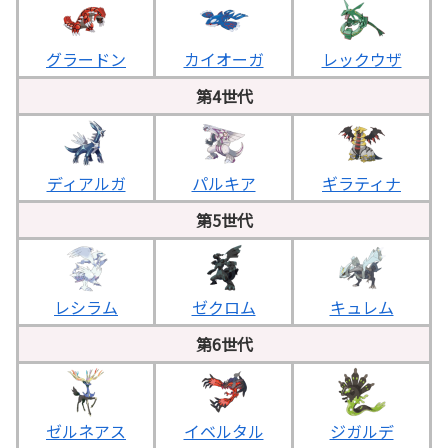
グラードン
カイオーガ
レックウザ
第4世代
ディアルガ
パルキア
ギラティナ
第5世代
レシラム
＿
ゼクロム
＿
キュレム
第6世代
ゼルネアス
イベルタル
ジガルデ