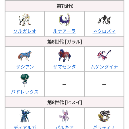
第7世代
ソルガレオ
ルナアーラ
ネクロズマ
第8世代 [ガラル]
ザシアン
ザマゼンタ
ムゲンダイナ
ー
ー
バドレックス
第8世代 [ヒスイ]
ディアルガ
パルキア
ギラティナ