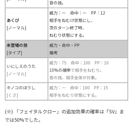
音の技。
威力：ー 命中：ー PP：12
あくび
相手をねむけ状態にし、
[ノーマル]
次のターン終了時、
ねむり状態にする。
未登場の技
威力・命中・PP
[タイプ]
備考
威力：75 命中：100
PP：10
いにしえのうた
10%の確率
で相手をねむり。
[ノーマル]
音の技。相手全体が対象。
キノコのほうし
威力：ー 命中：100
PP：15
[くさ]
相手をねむり状態にする。
(※) 「フェイタルクロー」の追加効果の確率は『SV』ま
では50%でした。