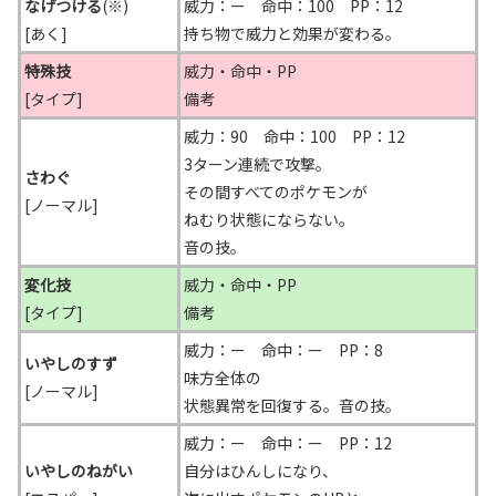
なげつける
(※)
威力：ー 命中：100 PP：12
[あく]
持ち物で威力と効果が変わる。
特殊技
威力・命中・PP
[タイプ]
備考
威力：90 命中：100 PP：12
3ターン連続で攻撃。
さわぐ
その間すべてのポケモンが
[ノーマル]
ねむり状態にならない。
音の技。
変化技
威力・命中・PP
[タイプ]
備考
威力：ー 命中：ー PP：8
いやしのすず
味方全体の
[ノーマル]
状態異常を回復する。音の技。
威力：ー 命中：ー PP：12
いやしのねがい
自分はひんしになり、