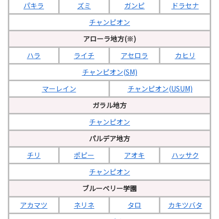
パキラ
ズミ
ガンピ
ドラセナ
チャンピオン
アローラ地方(※)
ハラ
ライチ
アセロラ
カヒリ
チャンピオン(SM)
マーレイン
チャンピオン(USUM)
ガラル地方
チャンピオン
パルデア地方
チリ
ポピー
アオキ
ハッサク
チャンピオン
ブルーベリー学園
アカマツ
ネリネ
タロ
カキツバタ