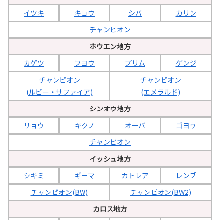
イツキ
キョウ
シバ
カリン
チャンピオン
ホウエン地方
カゲツ
フヨウ
プリム
ゲンジ
チャンピオン
チャンピオン
(ルビー・サファイア)
(エメラルド)
シンオウ地方
リョウ
キクノ
オーバ
ゴヨウ
チャンピオン
イッシュ地方
シキミ
ギーマ
カトレア
レンブ
チャンピオン(BW)
チャンピオン(BW2)
カロス地方