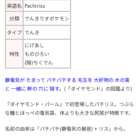
英語名
Pachirisu
分類
でんきりすポケモン
タイプ
でんき
にげあし
特性
ものひろい
(隠)ちくでん
静電気が たまって パチパチする 毛玉を 大好物の 木の実
と 一緒に 幹の 穴に 隠す。
(『ダイヤモンド』の図鑑より)
『ダイヤモンド・パール』で初登場したパチリス。つぶら
な瞳とほっぺの電気袋、体よりも大きな尻尾が特徴です。
名前の由来は「パチパチ(静電気の擬音) + リス」から。