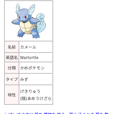
名前
カメール
英語名
Wartortle
分類
かめポケモン
タイプ
みず
げきりゅう
特性
(隠)あめうけざら