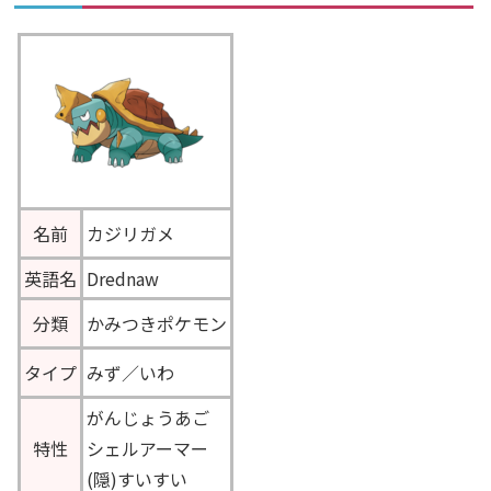
名前
カジリガメ
英語名
Drednaw
分類
かみつきポケモン
タイプ
みず／いわ
がんじょうあご
特性
シェルアーマー
(隠)すいすい