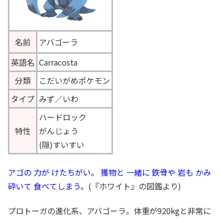
名前
アバゴーラ
英語名
Carracosta
分類
こだいがめポケモン
タイプ
みず／いわ
ハードロック
特性
がんじょう
(隠)すいすい
アゴの 力が けたちがい。 獲物と 一緒に 鉄骨や 岩も かみ
砕いて 食ベてしまう。
(『ホワイト』の図鑑より)
プロトーガの進化系、アバゴーラ。体重が920kgと非常に