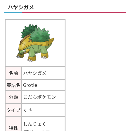
ハヤシガメ
名前
ハヤシガメ
英語名
Grotle
分類
こだちポケモン
タイプ
くさ
しんりょく
特性