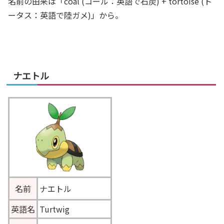
名前の由来は「coal (コール：英語で石炭) + tortoise (ト
ータス：英語で陸ガメ)」から。
ナエトル
名前
ナエトル
英語名
Turtwig