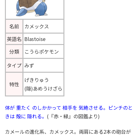
名前
カメックス
英語名
Blastoise
分類
こうらポケモン
タイプ
みず
げきりゅう
特性
(隠)あめうけざら
体が 重たく のしかかって 相手を 気絶させる。ピンチのと
きは 殻に 隠れる。
(『赤・緑』の図鑑より)
カメールの進化系、カメックス。両肩にある2本の砲台が