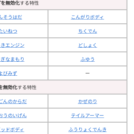
プを無効化
する特性
んそうはだ
こんがりボディ
たいねつ
ちくでん
んきエンジン
どしょく
しぎなまもり
ふゆう
よびみず
ー
を無効化
する特性
ごんのからだ
かぜのり
おうのいげん
テイルアーマー
ビッドボディ
ふうりょくでんき