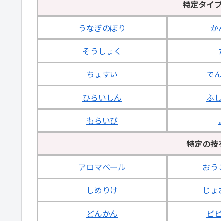
特定タイ
うなぎのぼり
か
そうしょく
ちょすい
で
ひらいしん
ふ
もらいび
特定の技
アロマベール
おう
しめりけ
じょ
どんかん
ビ