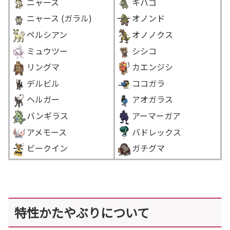
ニャース
キバゴ
ニャース (ガラル)
オノンド
ペルシアン
オノノクス
ミュウツー
シシコ
リングマ
カエンジシ
デルビル
ココガラ
ヘルガー
アオガラス
バンギラス
アーマーガア
アメモース
バドレックス
＿＿
ビークイン
ガチグマ
特性かたやぶりについて