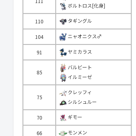
111
ボルトロス[化身]
タギングル
110
ニャオニクス♂
104
ヤミカラス
91
バルビート
85
イルミーゼ
クレッフィ
75
シルシュルー
ギモー
70
モンメン
66