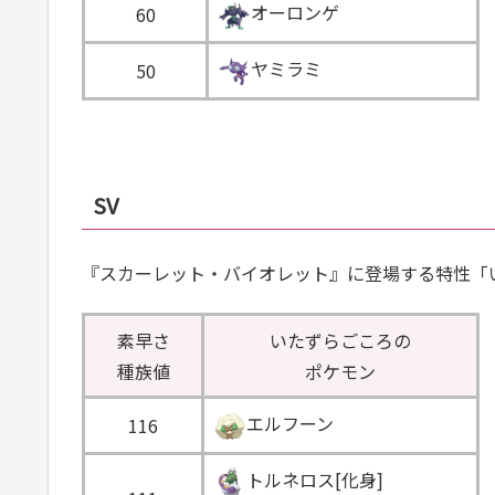
オーロンゲ
60
ヤミラミ
50
SV
『スカーレット・バイオレット』に登場する特性「
素早さ
いたずらごころの
種族値
ポケモン
エルフーン
116
トルネロス[化身]