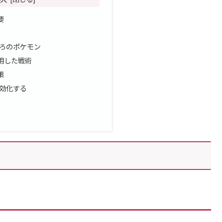
要
ろのポケモン
用した戦術
策
効化する