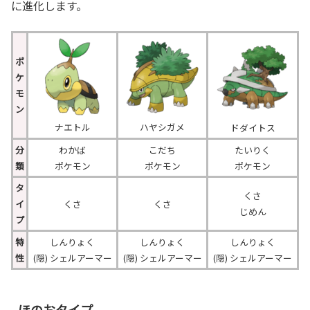
に進化します。
ポ
ケ
モ
ン
ナエトル
ハヤシガメ
ドダイトス
分
わかば
こだち
たいりく
類
ポケモン
ポケモン
ポケモン
タ
くさ
イ
くさ
くさ
じめん
プ
特
しんりょく
しんりょく
しんりょく
性
(隠) シェルアーマー
(隠) シェルアーマー
(隠) シェルアーマー
ほのおタイプ