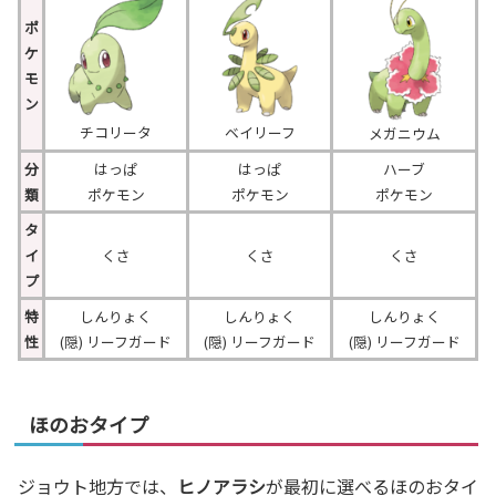
ポ
ケ
モ
ン
チコリータ
ベイリーフ
メガニウム
分
はっぱ
はっぱ
ハーブ
類
ポケモン
ポケモン
ポケモン
タ
イ
くさ
くさ
くさ
プ
特
しんりょく
しんりょく
しんりょく
性
(隠) リーフガード
(隠) リーフガード
(隠) リーフガード
ほのおタイプ
ジョウト地方では、
ヒノアラシ
が最初に選べるほのおタイ