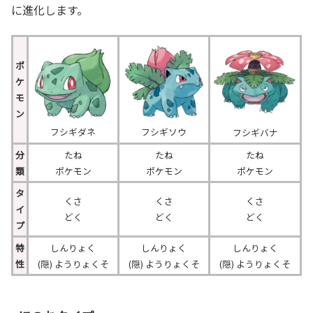
に進化します。
ポ
ケ
モ
ン
フシギダネ
フシギソウ
フシギバナ
分
たね
たね
たね
類
ポケモン
ポケモン
ポケモン
タ
くさ
くさ
くさ
イ
どく
どく
どく
プ
特
しんりょく
しんりょく
しんりょく
性
(隠) ようりょくそ
(隠) ようりょくそ
(隠) ようりょくそ