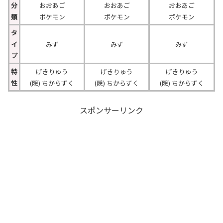
分
おおあご
おおあご
おおあご
類
ポケモン
ポケモン
ポケモン
タ
イ
みず
みず
みず
プ
特
げきりゅう
げきりゅう
げきりゅう
性
(隠) ちからずく
(隠) ちからずく
(隠) ちからずく
スポンサーリンク