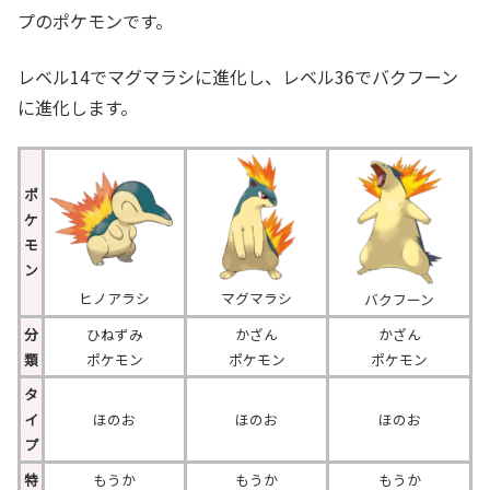
プのポケモンです。
レベル14でマグマラシに進化し、レベル36でバクフーン
に進化します。
ポ
ケ
モ
ン
ヒノアラシ
マグマラシ
バクフーン
分
ひねずみ
かざん
かざん
類
ポケモン
ポケモン
ポケモン
タ
イ
ほのお
ほのお
ほのお
プ
特
もうか
もうか
もうか