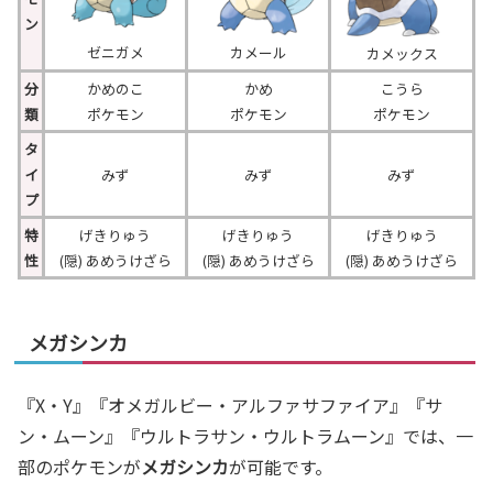
ン
ゼニガメ
カメール
カメックス
分
かめのこ
かめ
こうら
類
ポケモン
ポケモン
ポケモン
タ
イ
みず
みず
みず
プ
特
げきりゅう
げきりゅう
げきりゅう
性
(隠) あめうけざら
(隠) あめうけざら
(隠) あめうけざら
メガシンカ
『X・Y』『オメガルビー・アルファサファイア』『サ
ン・ムーン』『ウルトラサン・ウルトラムーン』では、一
部のポケモンが
メガシンカ
が可能です。