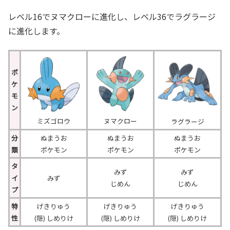
レベル16でヌマクローに進化し、レベル36でラグラージ
に進化します。
ポ
ケ
モ
ン
ミズゴロウ
ヌマクロー
ラグラージ
分
ぬまうお
ぬまうお
ぬまうお
類
ポケモン
ポケモン
ポケモン
タ
みず
みず
イ
みず
じめん
じめん
プ
特
げきりゅう
げきりゅう
げきりゅう
性
(隠) しめりけ
(隠) しめりけ
(隠) しめりけ