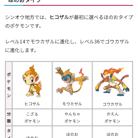
シンオウ地方では、
ヒコザル
が最初に選べるほのおタイプ
のポケモンです。
レベル14でモウカザルに進化し、レベル36でゴウカザル
に進化します。
ポ
ケ
モ
ン
ヒコザル
モウカザル
ゴウカザル
分
こざる
やんちゃ
かえん
類
ポケモン
ポケモン
ポケモン
タ
ほのお
ほのお
イ
ほのお