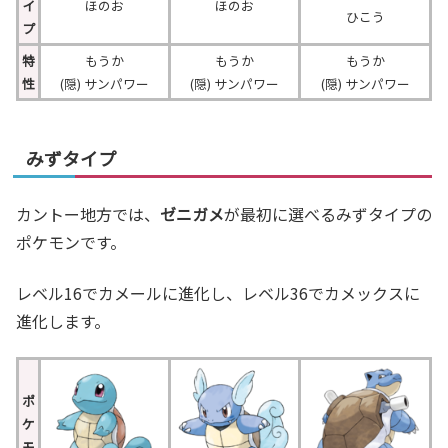
イ
ほのお
ほのお
ひこう
プ
特
もうか
もうか
もうか
性
(隠) サンパワー
(隠) サンパワー
(隠) サンパワー
みずタイプ
カントー地方では、
ゼニガメ
が最初に選べるみずタイプの
ポケモンです。
レベル16でカメールに進化し、レベル36でカメックスに
進化します。
ポ
ケ
モ