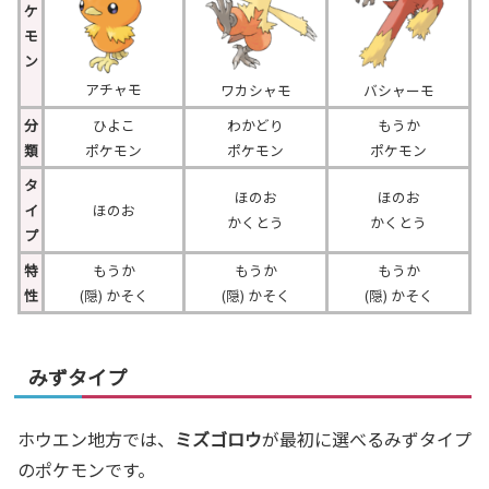
ケ
モ
ン
アチャモ
ワカシャモ
バシャーモ
分
ひよこ
わかどり
もうか
類
ポケモン
ポケモン
ポケモン
タ
ほのお
ほのお
イ
ほのお
かくとう
かくとう
プ
特
もうか
もうか
もうか
性
(隠) かそく
(隠) かそく
(隠) かそく
みずタイプ
ホウエン地方では、
ミズゴロウ
が最初に選べるみずタイプ
のポケモンです。