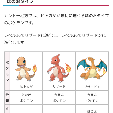
ほのおタイプ
カントー地方では、
ヒトカゲ
が最初に選べるほのおタイプ
のポケモンです。
レベル16でリザードに進化し、レベル36でリザードンに
進化します。
ポ
ケ
モ
ン
ヒトカゲ
リザード
リザードン
分
とかげ
かえん
かえん
類
ポケモン
ポケモン
ポケモン
タ
ほのお