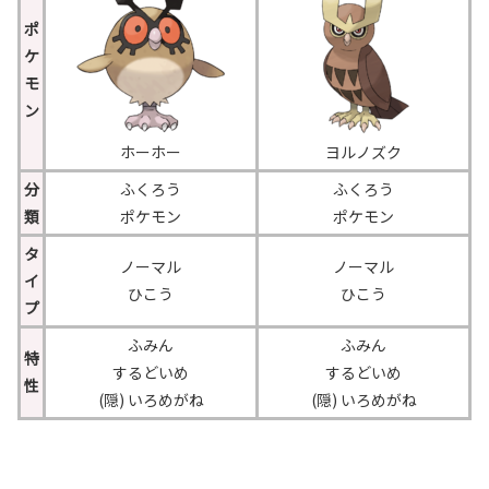
ポ
ケ
モ
ン
ホーホー
ヨルノズク
分
ふくろう
ふくろう
類
ポケモン
ポケモン
タ
ノーマル
ノーマル
イ
ひこう
ひこう
プ
ふみん
ふみん
特
するどいめ
するどいめ
性
(隠) いろめがね
(隠) いろめがね