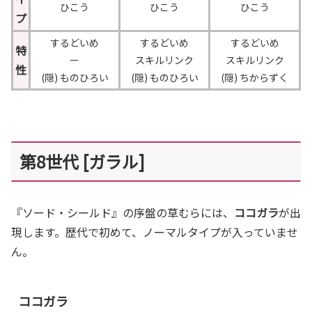
ひこう
ひこう
ひこう
プ
するどいめ
するどいめ
するどいめ
特
ー
スキルリンク
スキルリンク
性
(隠) ものひろい
(隠) ものひろい
(隠) ちからずく
第8世代 [ガラル]
『ソード・シールド』の序盤の草むらには、
ココガラ
が出
現します。歴代で初めて、ノーマルタイプが入っていませ
ん。
ココガラ