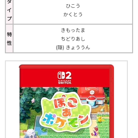
タ
ひこう
イ
かくとう
プ
きもったま
特
ちどりあし
性
(隠) きょううん