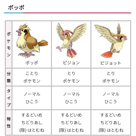
ポッポ
ポ
ケ
モ
ン
ポッポ
ピジョン
ピジョット
ことり
とり
とり
分
類
ポケモン
ポケモン
ポケモン
タ
ノーマル
ノーマル
ノーマル
イ
ひこう
ひこう
ひこう
プ
するどいめ
するどいめ
するどいめ
特
ちどりあし
ちどりあし
ちどりあし
性
(隠) はとむね
(隠) はとむね
(隠) はとむね