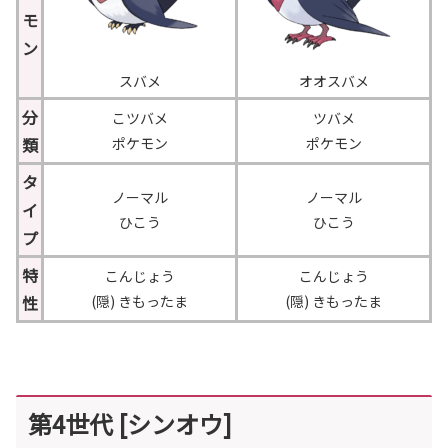
モ
ン
スバメ
オオスバメ
分
こツバメ
ツバメ
類
ポケモン
ポケモン
タ
ノーマル
ノーマル
イ
ひこう
ひこう
プ
特
こんじょう
こんじょう
性
(隠) きもったま
(隠) きもったま
第4世代 [シンオウ]