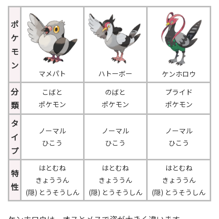
ポ
ケ
モ
ン
マメパト
ハトーボー
ケンホロウ
分
こばと
のばと
プライド
類
ポケモン
ポケモン
ポケモン
タ
ノーマル
ノーマル
ノーマル
イ
ひこう
ひこう
ひこう
プ
はとむね
はとむね
はとむね
特
きょううん
きょううん
きょううん
性
(隠) とうそうしん
(隠) とうそうしん
(隠) とうそうしん