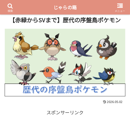
じゃらの箱
PR
検索
メニュー
【赤緑からSVまで】歴代の序盤鳥ポケモン
2026.05.02
スポンサーリンク