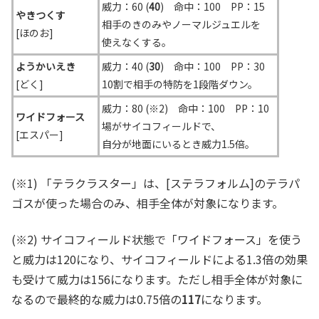
威力：60 (
40
) 命中：100 PP：15
やきつくす
相手のきのみやノーマルジュエルを
[ほのお]
使えなくする。
ようかいえき
威力：40 (
30
) 命中：100 PP：30
[どく]
10割で相手の特防を1段階ダウン。
威力：80 (※2) 命中：100 PP：10
ワイドフォース
場がサイコフィールドで、
[エスパー]
自分が地面にいるとき威力1.5倍。
(※1) 「テラクラスター」は、[ステラフォルム]のテラパ
ゴスが使った場合のみ、相手全体が対象になります。
(※2) サイコフィールド状態で「ワイドフォース」を使う
と威力は120になり、サイコフィールドによる1.3倍の効果
も受けて威力は156になります。ただし相手全体が対象に
なるので最終的な威力は0.75倍の
117
になります。