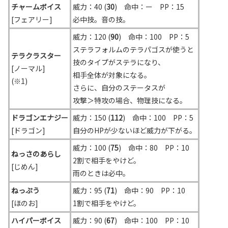
チャームボイス
威力：40 (
30
) 命中：ー PP：15
[フェアリー]
必中技。音の技。
威力：120 (
90
) 命中：100 PP：5
ステラフォルムのテラパゴスが使うと
テラクラスター
技のタイプがステラになり、
[ノーマル]
相手全体が対象になる。
(※1)
さらに、自分のステータスが
攻撃＞特攻の場合、物理技になる。
ドラゴンエナジー
威力：150 (
112
) 命中：100 PP：5
[ドラゴン]
自分のHPが少ないほど威力が下がる。
威力：100 (
75
) 命中：80 PP：10
ねっさのあらし
2割で相手をやけど。
[じめん]
雨のときは必中。
ねっぷう
威力：95 (
71
) 命中：90 PP：10
[ほのお]
1割で相手をやけど。
ハイパーボイス
威力：90 (
67
) 命中：100 PP：10