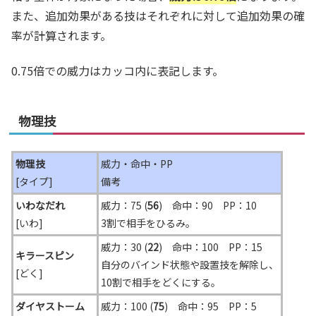
また、追加効果がある技はそれぞれに対して追加効果の確
率が計算されます。
0.75倍での威力はカッコ内に表記します。
物理技
物理技
威力・命中・PP
[タイプ]
備考
いわなだれ
威力：75 (
56
) 命中：90 PP：10
[いわ]
3割で相手をひるみ。
威力：30 (
22
) 命中：100 PP：15
キラースピン
自分のバインド状態や設置技を解除し、
[どく]
10割で相手をどくにする。
ダイヤストーム
威力：100 (
75
) 命中：95 PP：5