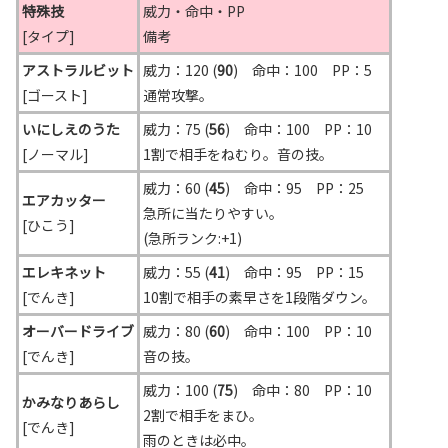
特殊技
威力・命中・PP
[タイプ]
備考
アストラルビット
威力：120 (
90
) 命中：100 PP：5
[ゴースト]
通常攻撃。
いにしえのうた
威力：75 (
56
) 命中：100 PP：10
[ノーマル]
1割で相手をねむり。音の技。
威力：60 (
45
) 命中：95 PP：25
エアカッター
急所に当たりやすい。
[ひこう]
(急所ランク:+1)
エレキネット
威力：55 (
41
) 命中：95 PP：15
[でんき]
10割で相手の素早さを1段階ダウン。
オーバードライブ
威力：80 (
60
) 命中：100 PP：10
[でんき]
音の技。
威力：100 (
75
) 命中：80 PP：10
かみなりあらし
2割で相手をまひ。
[でんき]
雨のときは必中。