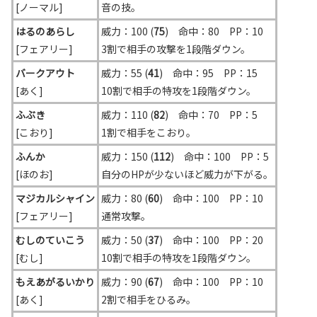
[ノーマル]
音の技。
はるのあらし
威力：100 (
75
) 命中：80 PP：10
[フェアリー]
3割で相手の攻撃を1段階ダウン。
バークアウト
威力：55 (
41
) 命中：95 PP：15
[あく]
10割で相手の特攻を1段階ダウン。
ふぶき
威力：110 (
82
) 命中：70 PP：5
[こおり]
1割で相手をこおり。
ふんか
威力：150 (
112
) 命中：100 PP：5
[ほのお]
自分のHPが少ないほど威力が下がる。
マジカルシャイン
威力：80 (
60
) 命中：100 PP：10
[フェアリー]
通常攻撃。
むしのていこう
威力：50 (
37
) 命中：100 PP：20
[むし]
10割で相手の特攻を1段階ダウン。
もえあがるいかり
威力：90 (
67
) 命中：100 PP：10
[あく]
2割で相手をひるみ。