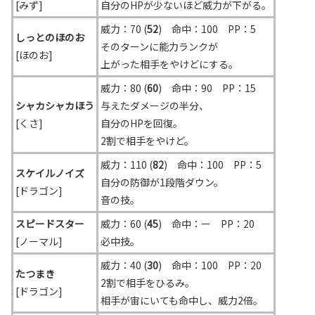
[みず]
自分のHPが少ないほど威力が下がる。
威力：70 (
52
) 命中：100 PP：5
しっとのほのお
そのターンに能力ランクが
[ほのお]
上がった相手をやけどにする。
威力：80 (
60
) 命中：90 PP：15
シャカシャカほう
与えたダメージの半分、
[くさ]
自分のHPを回復。
2割で相手をやけど。
威力：110 (
82
) 命中：100 PP：5
スケイルノイズ
自分の防御が1段階ダウン。
[ドラゴン]
音の技。
スピードスター
威力：60 (
45
) 命中：ー PP：20
[ノーマル]
必中技。
威力：40 (
30
) 命中：100 PP：20
たつまき
2割で相手をひるみ。
[ドラゴン]
相手が宙にいても命中し、威力2倍。