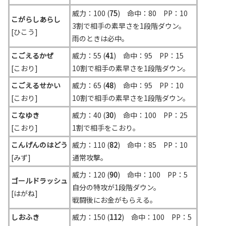
威力：100 (
75
) 命中：80 PP：10
こがらしあらし
3割で相手の素早さを1段階ダウン。
[ひこう]
雨のときは必中。
こごえるかぜ
威力：55 (
41
) 命中：95 PP：15
[こおり]
10割で相手の素早さを1段階ダウン。
こごえるせかい
威力：65 (
48
) 命中：95 PP：10
[こおり]
10割で相手の素早さを1段階ダウン。
こなゆき
威力：40 (
30
) 命中：100 PP：25
[こおり]
1割で相手をこおり。
こんげんのはどう
威力：110 (
82
) 命中：85 PP：10
[みず]
通常攻撃。
威力：120 (
90
) 命中：100 PP：5
ゴールドラッシュ
自分の特攻が1段階ダウン。
[はがね]
戦闘後にお金がもらえる。
しおふき
威力：150 (
112
) 命中：100 PP：5