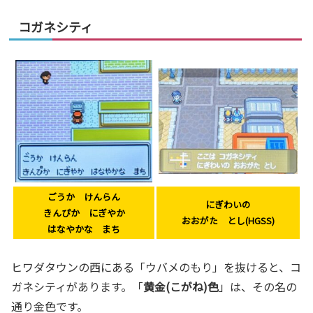
コガネシティ
ごうか けんらん
にぎわいの
きんぴか にぎやか
おおがた とし(HGSS)
はなやかな まち
ヒワダタウンの西にある「ウバメのもり」を抜けると、コ
ガネシティがあります。「
黄金(こがね)色
」は、その名の
通り金色です。