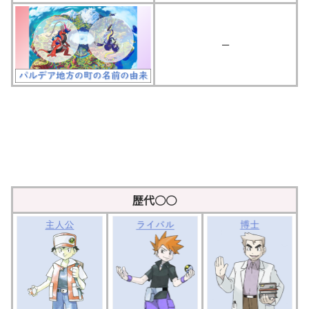
ー
歴代○○