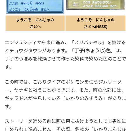
ようこそ にんじゃの
よう
こそ にんじゃの
さとへ
さとへ(HGSS)
エンジュシティから東に進み、「スリバチやま」を抜ける
とチョウジタウンがあります。「
丁子(ちょうじ)色
」は、
丁子のつぼみを乾燥させて作った染料で染めた色のことで
す。
この町では、こおりタイプのポケモンを使うジムリーダ
ー、ヤナギと戦うことができます。また、町の北部には、
ギャラドスが生息している「いかりのみずうみ」がありま
す。
ストーリーを進める前に町の東に抜けようとしても男性に
止められて進めません。その際、名物の「いかりまんじゅ