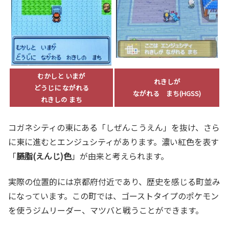
むかしと いまが
れきしが
どうじに ながれる
ながれる まち(HGSS)
れきしの まち
コガネシティの東にある「しぜんこうえん」を抜け、さら
に東に進むとエンジュシティがあります。濃い紅色を表す
「
臙脂(えんじ)色
」が由来と考えられます。
実際の位置的には京都府付近であり、歴史を感じる町並み
になっています。この町では、ゴーストタイプのポケモン
を使うジムリーダー、マツバと戦うことができます。