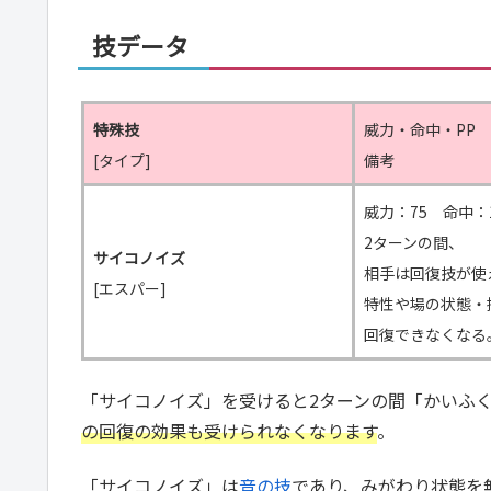
技データ
特殊技
威力・命中・PP
[タイプ]
備考
威力：75 命中：1
2ターンの間、
サイコノイズ
相手は回復技が使
[エスパー]
特性や場の状態・
回復できなくなる
「サイコノイズ」を受けると2ターンの間「かいふ
の回復の効果も受けられなくなります
。
「サイコノイズ」は
音の技
であり、みがわり状態を