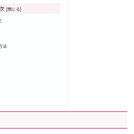
次
て
方法