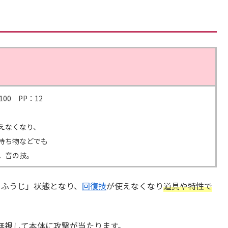
00 PP：12
えなくなり、
持ち物などでも
。音の技。
くふうじ」状態となり、
回復技
が使えなくなり
道具や特性で
無視して本体に攻撃が当たります。