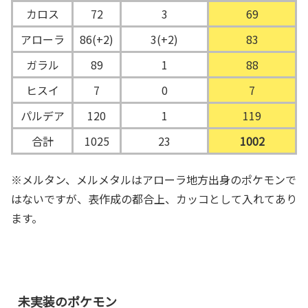
カロス
72
3
69
アローラ
86(+2)
3(+2)
83
ガラル
89
1
88
ヒスイ
7
0
7
パルデア
120
1
119
合計
1025
23
1002
※メルタン、メルメタルはアローラ地方出身のポケモンで
はないですが、表作成の都合上、カッコとして入れてあり
ます。
未実装のポケモン