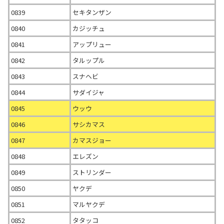
0839
セキタンザン
0840
カジッチュ
0841
アップリュー
0842
タルップル
0843
スナヘビ
0844
サダイジャ
0845
ウッウ
0846
サシカマス
0847
カマスジョー
0848
エレズン
0849
ストリンダー
0850
ヤクデ
0851
マルヤクデ
0852
タタッコ