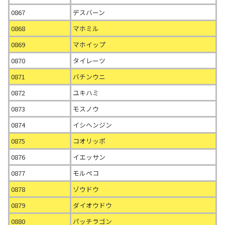
0867
デスバーン
0868
マホミル
0869
マホイップ
0870
タイレーツ
0871
バチンウニ
0872
ユキハミ
0873
モスノウ
0874
イシヘンジン
0875
コオリッポ
0876
イエッサン
0877
モルペコ
0878
ゾウドウ
0879
ダイオウドウ
0880
パッチラゴン