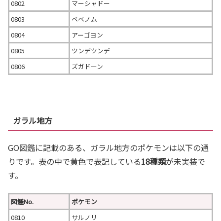
0802
マーシャドー
0803
ベベノム
0804
アーゴヨン
0805
ツンデツンデ
0806
ズガドーン
ガラル地方
GO図鑑に記載のある、ガラル地方のポケモンは以下の通
りです。表の中で黄色で表記している
18種類
が未実装で
す。
図鑑No.
ポケモン
0810
サルノリ