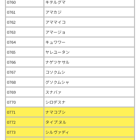
0760
キテルグマ
0761
アマカジ
0762
アママイコ
0763
アマージョ
0764
キュワワー
0765
ヤレユータン
0766
ナゲツケサル
0767
コソクムシ
0768
グソクムシャ
0769
スナバァ
0770
シロデスナ
0771
ナマコブシ
0772
タイプ:ヌル
0773
シルヴァディ