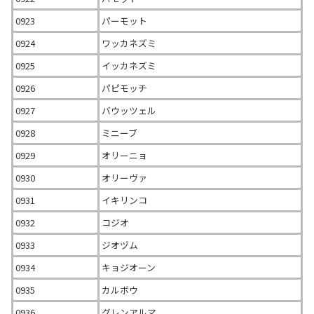
0923
パーモット
0924
ワッカネズミ
0925
イッカネズミ
0926
パピモッチ
0927
バウッツェル
0928
ミニーブ
0929
オリーニョ
0930
オリーヴァ
0931
イキリンコ
0932
コジオ
0933
ジオヅム
0934
キョジオーン
0935
カルボウ
0936
グレンアルマ