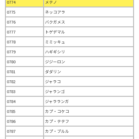
0774
メテノ
0775
ネッコアラ
0776
バクガメス
0777
トゲデマル
0778
ミミッキュ
0779
ハギギシリ
0780
ジジーロン
0781
ダダリン
0782
ジャラコ
0783
ジャランゴ
0784
ジャラランガ
0785
カプ・コケコ
0786
カプ・テテフ
0787
カプ・ブルル