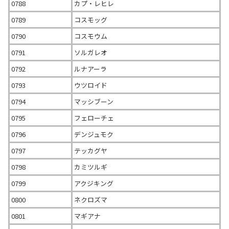
0788
カプ・レヒレ
0789
コスモッグ
0790
コスモウム
0791
ソルガレオ
0792
ルナアーラ
0793
ウツロイド
0794
マッシブーン
0795
フェローチェ
0796
デンジュモク
0797
テッカグヤ
0798
カミツルギ
0799
アクジキング
0800
ネクロズマ
0801
マギアナ