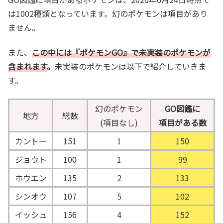
は1002種類となっています。幻のポケモンは項目があり
ません。
また、
この中には『ポケモンGO』で未実装のポケモンが
含まれます
。
未実装のポケモンは以下で紹介していきま
す。
幻のポケモン
GO図鑑に
地方
総数
(項目なし)
項目がある数
カントー
151
1
150
ジョウト
100
1
99
ホウエン
135
2
133
シンオウ
107
5
102
イッシュ
156
4
152