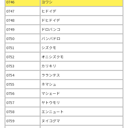
0746
ヨワシ
0747
ヒドイデ
0748
ドヒドイデ
0749
ドロバンコ
0750
バンバドロ
0751
シズクモ
0752
オニシズクモ
0753
カリキリ
0754
ラランテス
0755
ネマシュ
0756
マシェード
0757
ヤトウモリ
0758
エンニュート
0759
ヌイコグマ