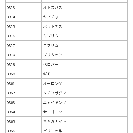
0853
オトスパス
0854
ヤバチャ
0855
ポットデス
0856
ミブリム
0857
テブリム
0858
ブリムオン
0859
ベロバー
0860
ギモー
0861
オーロンゲ
0862
タチフサグマ
0863
ニャイキング
0864
サニゴーン
0865
ネギガナイト
0866
バリコオル