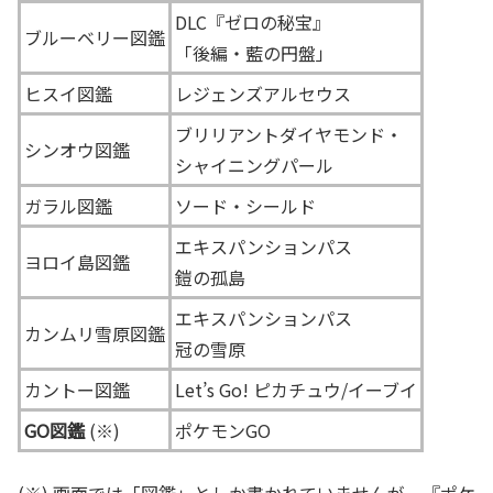
DLC『ゼロの秘宝』
ブルーベリー
図鑑
「後編・藍の円盤」
ヒスイ図鑑
レジェンズアルセウス
ブリリアントダイヤモンド・
シンオウ図鑑
シャイニングパール
ガラル図鑑
ソード・シールド
エキスパンションパス
ヨロイ島図鑑
鎧の孤島
エキスパンションパス
カンムリ雪原図鑑
冠の雪原
カントー図鑑
Let’s Go! ピカチュウ/イーブイ
GO図鑑
(※)
ポケモンGO
(※) 画面では「図鑑」としか書かれていませんが、『ポケ