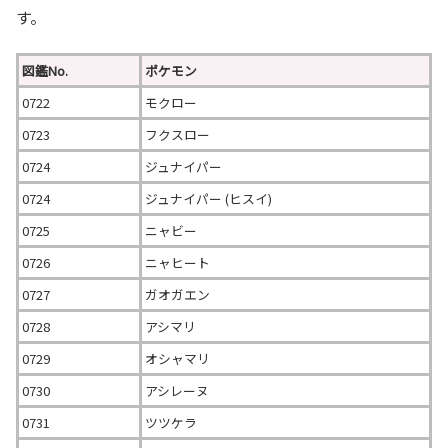
す。
図鑑No.
ポケモン
0722
モクロー
0723
フクスロー
0724
ジュナイパー
0724
ジュナイパー (ヒスイ)
0725
ニャビー
0726
ニャヒート
0727
ガオガエン
0728
アシマリ
0729
オシャマリ
0730
アシレーヌ
0731
ツツケラ