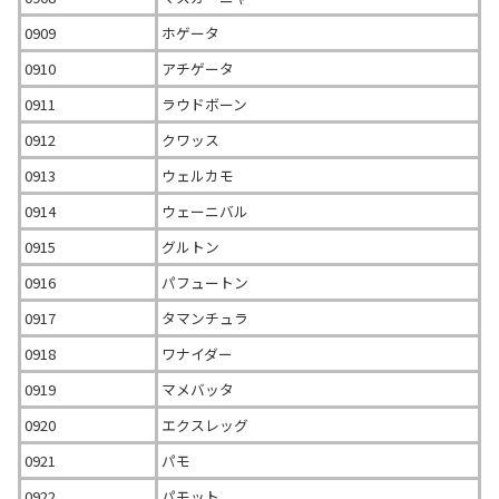
0909
ホゲータ
0910
アチゲータ
0911
ラウドボーン
0912
クワッス
0913
ウェルカモ
0914
ウェーニバル
0915
グルトン
0916
パフュートン
0917
タマンチュラ
0918
ワナイダー
0919
マメバッタ
0920
エクスレッグ
0921
パモ
0922
パモット