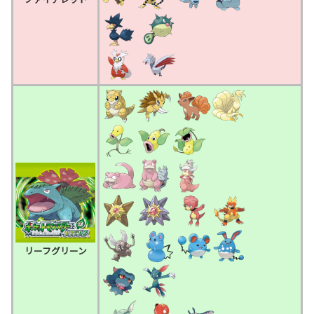
_
_
_
_
_
リーフグリーン
_