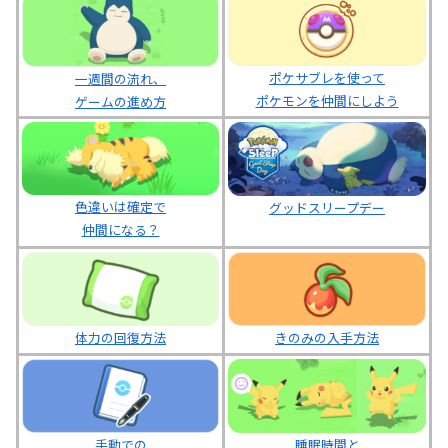
ポケサブレを使って
一週間の流れ、
ポケモンを仲間にしよう
ゲームの進め方
色違いは確定で
グッドスリープデー
仲間になる？
体力の回復方法
きのみの入手方法
睡眠時間と
手動での