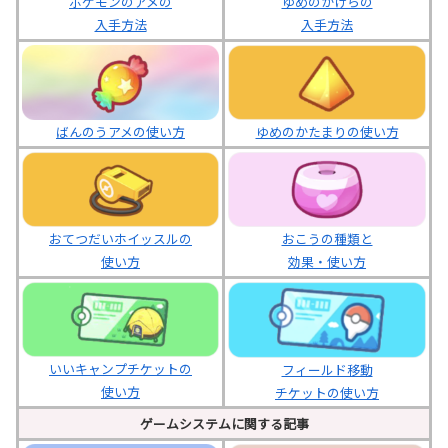
ポケモンのアメの
ゆめのかけらの
入手方法
入手方法
ばんのうアメの使い方
ゆめのかたまりの使い方
おてつだいホイッスルの
おこうの種類と
使い方
効果・使い方
いいキャンプチケットの
フィールド移動
使い方
チケットの使い方
ゲームシステムに関する記事