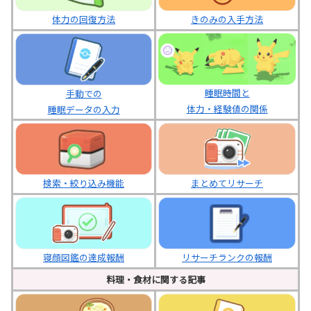
体力の回復方法
きのみの入手方法
睡眠時間と
手動での
体力・経験値の関係
睡眠データの入力
まとめてリサーチ
検索・絞り込み機能
寝顔図鑑の達成報酬
リサーチランクの報酬
料理・食材に関する記事