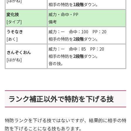
[はがね]
相手の特防を
1段階
ダウン。
変化技
威力・命中・PP
[タイプ]
備考
うそなき
威力：ー 命中：100 PP：20
[あく]
相手の特防を
2
段階
ダウン。
威力：ー 命中：85 PP：20
きんぞくおん
相手の特防を
2
段階
ダウン。
[はがね]
音の技。
ランク補正以外で特防を下げる技
特防ランクを下げる技ではないですが、結果的に相手の特
防を下げることになる技もあります。