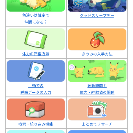
色違いは確定で
グッドスリープデー
仲間になる？
体力の回復方法
きのみの入手方法
睡眠時間と
手動での
体力・経験値の関係
睡眠データの入力
まとめてリサーチ
検索・絞り込み機能