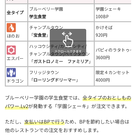
ブルーベリー学園
学園シェーキ
全タイプ
学生食堂
100BP
チャンプルタウン
かけそば
「
宝食堂
」
920円
ほのお
ハッコウシティ/カラフシティ/
パピィのラタトゥイ
スクロールできます
チャンプルタウン/ベイクタウン
3600円
エスパー
「
ガストロノミー ファミリア
」
フリッジタウン
限定４カンセット 
「
ローリングドリーマー
」
4000円
ドラゴン
ブルーベリー学園の学生食堂では、
全タイプのおとしもの
パワー.Lv2
が発動する「学園シェーキ」が注文できます。
ただし、
支払いはBPで行う
ため、BPを節約したい場合は
他のレストランでの注文をおすすめします。