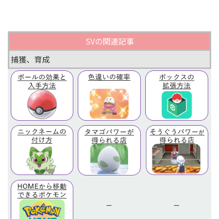
SVの関連記事
捕獲、育成
ー
ー