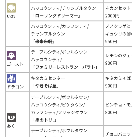
ハッコウシティ/チャンプルタウン
４カンセット 
「
ローリングドリーマー
」
2000円
いわ
ハッコウシティ/カラフシティ/
ノノクラゲと
チャンプルタウン
キュウリの酢の
「
来来来軒
」
950円
テーブルシティ/ボウルタウン
レモンのジェラ
ハッコウシティ/
900円
ゴースト
「
ファミリーレストラン バラト
」
キタカミセンター
キタカミそば
「
やきそば屋
」
900円
ドラゴン
テーブルシティ/ボウルタウン/
ハッコウシティ/ピケタウン/
ピンチョ・モル
カラフシティ/フリッジ
タウン
800円
「
串のトリコ
」
あく
テーブルシティ/ボウルタウン
チョコバニラフ