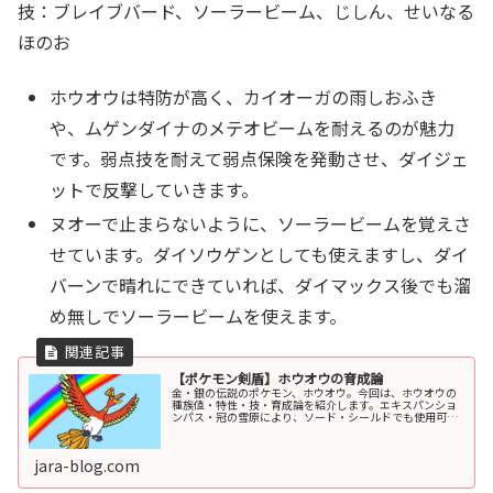
技：ブレイブバード、ソーラービーム、じしん、せいなる
ほのお
ホウオウは特防が高く、カイオーガの雨しおふき
や、ムゲンダイナのメテオビームを耐えるのが魅力
です。弱点技を耐えて弱点保険を発動させ、ダイジェ
ットで反撃していきます。
ヌオーで止まらないように、ソーラービームを覚えさ
せています。ダイソウゲンとしても使えますし、ダイ
バーンで晴れにできていれば、ダイマックス後でも溜
め無しでソーラービームを使えます。
【ポケモン剣盾】ホウオウの育成論
金・銀の伝説のポケモン、ホウオウ。今回は、ホウオウの
種族値・特性・技・育成論を紹介します。エキスパンショ
ンパス・冠の雪原により、ソード・シールドでも使用可能
になりました。SVでの育成論はこちらホウオウの基本情報
タイプ１タイプ２ほのおひこうH...
jara-blog.com