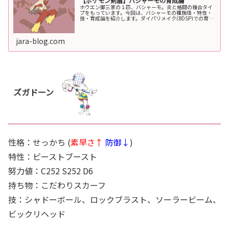
【ポケモン剣盾】バシャーモの育成論
ホウエン御三家の１匹、バシャーモ。炎と格闘の複合タイ
プをもっています。今回は、バシャーモの種族値・特性・
技・育成論を紹介します。ダイパリメイク(BDSP)での育成
論はこちらバシャーモの基本情報タイプ１タイプ２ほのお
かくとうHP攻撃防御特攻特...
jara-blog.com
ズガドーン
性格：せっかち (
素早さ↑
防御↓
)
特性：ビーストブースト
努力値：C252 S252 D6
持ち物：こだわりスカーフ
技：シャドーボール、ロックブラスト、ソーラービーム、
ビックリヘッド