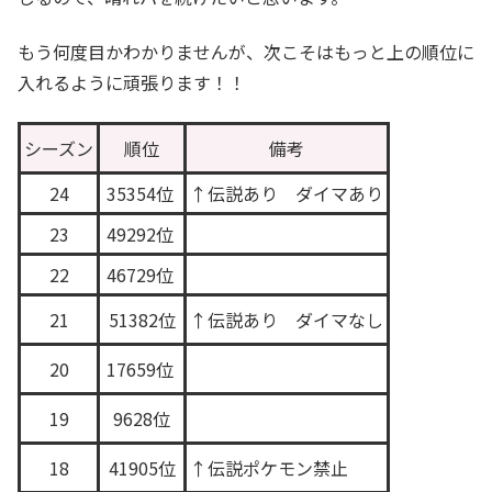
もう何度目かわかりませんが、次こそはもっと上の順位に
入れるように頑張ります！！
シーズン
順位
備考
24
35354位
↑伝説あり ダイマあり
23
49292位
22
46729位
21
51382位
↑伝説あり ダイマなし
20
17659位
19
9628位
18
41905位
↑伝説ポケモン禁止