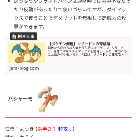
ぼうふうやブラストバーンは通常時では命中不安だっ
たり反動があったりで使いづらいですが、ダイマッ
クスで使うことでデメリットを無視して高威力の攻
撃ができます。
【ポケモン剣盾】リザードンの育成論
初代から変わらぬ人気を保ち続けるポケモン、リザード
ン。今作ではキョダイマックスを獲得し、人気・実力とも
に上位のポケモンです。今回は、リザードンの種族値・特
性・技・育成論を紹介します。SVでの育成論はこちらリザ
ードンの基本情報タイプ１タイプ２...
jara-blog.com
バシャーモ
性格：ようき (
素早さ↑
特攻↓
)
特性：かそく