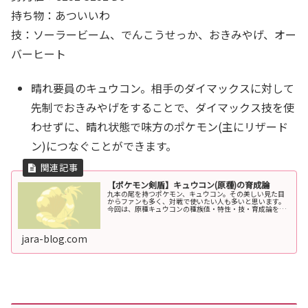
持ち物：あついいわ
技：ソーラービーム
、でんこうせっか
、おきみやげ、オー
バーヒート
晴れ要員のキュウコン。相手のダイマックスに対して
先制でおきみやげをすることで、ダイマックス技を使
わせずに、晴れ状態で味方のポケモン(主にリザード
ン)につなぐことができます。
【ポケモン剣盾】キュウコン(原種)の育成論
九本の尾を持つポケモン、キュウコン。その美しい見た目
からファンも多く、対戦で使いたい人も多いと思います。
今回は、原種キュウコンの種族値・特性・技・育成論を紹
介します。『SV』での育成論はこちらキュウコン(原種)の
基本情報タイプ１ほのおHP攻...
jara-blog.com