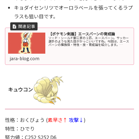
キョダイセンリツでオーロラベールを張ってくるラプ
ラスも狙い目です。
【ポケモン剣盾】エースバーンの育成論
ソード・シールド御三家の１匹、エースバーン。サッカー
選手のような見た目がかっこいいですね。今回は、エース
バーンの種族値・特性・技・育成論を紹介します。
2020/6/2から、隠れ特性リベロのエースバーンが解禁され
ました。エースバーンの対策はこ...
jara-blog.com
キュウコン
性格：おくびょう (
素早さ↑
攻撃↓
)
特性：ひでり
努力値：C252 S252 D6