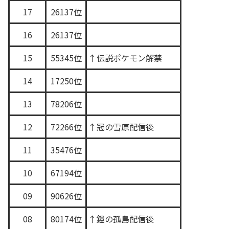
17
26137位
16
26137位
15
55345位
↑伝説ポケモン解禁
14
17250位
13
78206位
12
72266位
↑冠の雪原配信後
11
35476位
10
67194位
09
90626位
08
80174位
↑鎧の孤島配信後