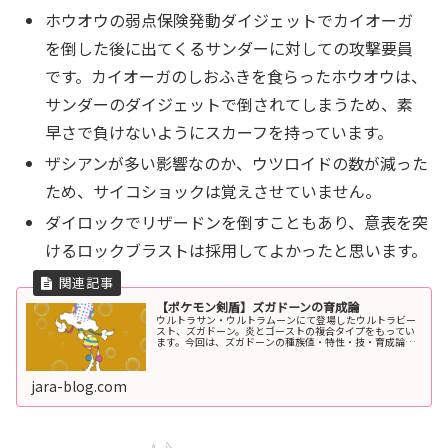
ホウオウの弱点保険発動ダイジェットでカイオーガ
を倒した後に出てくるサンダーに対しての攻撃要員
です。カイオーガのしおふきを食らったホウオウは、
サンダーのダイジェットで倒されてしまうため、素
早さで負けないようにスカーフを持っています。
ザシアンが多い影響なのか、ウツロイドの数が減った
ため、サイコショックは覚えさせていません。
ダイロックでリザードンを倒すこともあり、意表を突
けるロックブラストは採用してよかったと思います。
【ポケモン剣盾】ズガドーンの育成論
ウルトラサン・ウルトラムーンにて登場したウルトラビー
スト、ズガドーン。炎とゴーストの複合タイプをもってい
ます。今回は、ズガドーンの種族値・特性・技・育成論を
紹介します。エキスパンションパス・冠の雪原により、ソ
ード・シールドでも使用可能になり...
jara-blog.com