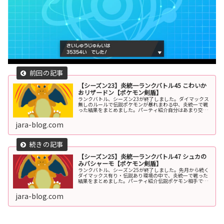
【シーズン23】炎統一ランクバトル45 こわいか
おリザードン【ポケモン剣盾】
ランクバトル、シーズン23が終了しました。ダイマックス
無しのルールで伝説ポケモンが暴れまわる中、炎統一で戦
った結果をまとめました。パーティ紹介自分はあまり交代
をせず、相手が交代した先にも抜群の技を当てられるよう
な技構成にしています。レシラム...
jara-blog.com
【シーズン25】炎統一ランクバトル47 シュカの
みバシャーモ【ポケモン剣盾】
ランクバトル、シーズン25が終了しました。先月から続く
ダイマックス有り・伝説あり環境の中で、炎統一で戦った
結果をまとめました。パーティ紹介伝説ポケモン相手でも
パワーを出せる、弱点保険ホウオウと腹太鼓リザードンを
メインにして戦いました。両方を...
jara-blog.com