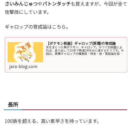
さいみんじゅつ
や
バトンタッチ
も覚えますが、今回が全て
攻撃技にしています。
ギャロップの育成論はこちら。
【ポケモン剣盾】ギャロップ(原種)の育成論
炎をまとった馬ポケモン、ギャロップ。かつての図鑑によ
れば、走り出して10歩で時速240kmに達するそうです。今
回は、原種ギャロップの種族値・特性・技・育成論を紹介
します。2020年３月(シリーズ3、シーズン4)から、ランク
バトルに解禁されま...
jara-blog.com
長所
100族を超える、高い素早さを持っています。