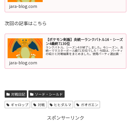
は、2020.3/1(日)13:00～4/1(水)8:59です。対戦時間は前
シーズンと...
jara-blog.com
次回の記事はこちら
【ポケモン剣盾】炎統一ランクバトル16・シーズ
ン4最終7130位
ランクバトル、シーズン4が終了しました。今シーズン、炎
統一でマスターボール級7130位でした！今回は、パーティ
の紹介と対戦結果をまとめました。使用パーティ選出画面
で時間切れになると、パーティの上から３匹が自動で選択
されます。念のために、先発...
jara-blog.com
対戦日記
ソード・シールド
ギャロップ
対戦
ヒヒダルマ
ガオガエン
スポンサーリンク