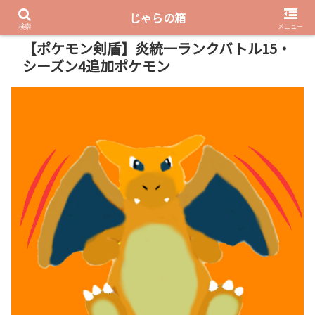
じゃらの箱
PR
検索
メニュー
【ポケモン剣盾】炎統一ランクバトル15・
シーズン4追加ポケモン