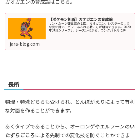
ガオガエンの育成論はこちら。
【ポケモン剣盾】ガオガエンの育成論
サン・ムーン御三家の１匹、ガオガエン。レスラーのよう
な見た目で、パワーあふれる戦い方が期待できます。2020
年3月(シリーズ3、シーズン4)から、ランクバトルに解禁
されました。今回は、ガオガエンの種族値・特性・技・育
成論を紹介します。ガオガ...
jara-blog.com
長所
物理・特殊どちらも受けられ、とんぼがえりによって有利
な対面を作ることができます。
あくタイプであることから、オーロンゲやエルフーンの
い
たずらごころ
による先制での変化技を防ぐことかできま