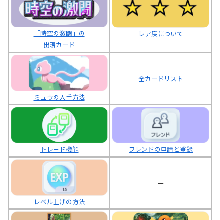
「時空の激闘」の
レア度について
出現カード
＿
全カードリスト
ミュウの入手方法
トレード機能
フレンドの申請と登録
ー
レベル上げの方法