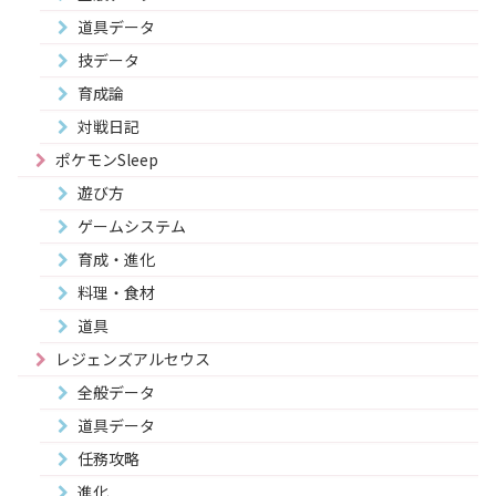
道具データ
技データ
育成論
対戦日記
ポケモンSleep
遊び方
ゲームシステム
育成・進化
料理・食材
道具
レジェンズアルセウス
全般データ
道具データ
任務攻略
進化