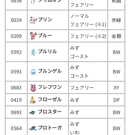
0858
剣盾
フェアリー
ノーマル
プリン
0039
赤緑
フェアリー (※1)
ブルー
0209
フェアリー (※2)
金銀
みず
プルリル
0592
BW
ゴースト
みず
ブルンゲル
0593
BW
ゴースト
フレフワン
0683
フェアリー
XY
フローゼル
0419
みず
DP
ブロスター
0693
みず
BW
みず
プロトーガ
0564
BW
いわ