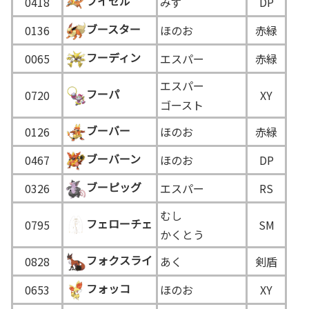
ブイゼル
0418
みず
DP
ブースター
0136
ほのお
赤緑
フーディン
0065
エスパー
赤緑
エスパー
フーパ
0720
XY
ゴースト
ブーバー
0126
ほのお
赤緑
ブーバーン
0467
ほのお
DP
ブーピッグ
0326
エスパー
RS
むし
フェローチェ
0795
SM
かくとう
フォクスライ
0828
あく
剣盾
フォッコ
0653
ほのお
XY