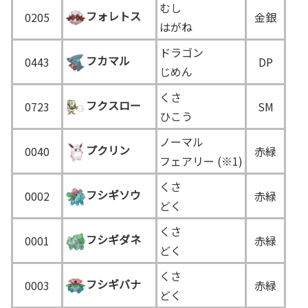
むし
フォレトス
0205
金銀
はがね
ドラゴン
フカマル
0443
DP
じめん
くさ
フクスロー
0723
SM
ひこう
ノーマル
プクリン
0040
赤緑
フェアリー (※1)
くさ
フシギソウ
0002
赤緑
どく
くさ
フシギダネ
0001
赤緑
どく
くさ
フシギバナ
0003
赤緑
どく