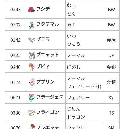
むし
フシデ
0543
BW
どく
フタチマル
0502
みず
BW
いわ
プテラ
0142
赤緑
ひこう
ブニャット
0432
ノーマル
DP
ブビィ
0240
ほのお
金銀
ノーマル
ププリン
0174
金銀
フェアリー (※1)
フラージェス
0671
フェアリー
XY
じめん
フライゴン
0330
RS
ドラゴン
フラエッテ
0670
フェアリー
SM