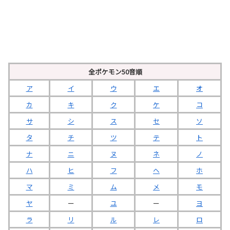
全ポケモン50音順
ア
イ
ウ
エ
オ
カ
キ
ク
ケ
コ
サ
シ
ス
セ
ソ
タ
チ
ツ
テ
ト
ナ
ニ
ヌ
ネ
ノ
ハ
ヒ
フ
ヘ
ホ
マ
ミ
ム
メ
モ
ヤ
ー
ユ
ー
ヨ
ラ
リ
ル
レ
ロ