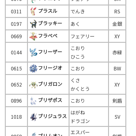
プラスル
0311
でんき
RS
ブラッキー
0197
あく
金銀
フラベベ
0669
フェアリー
XY
こおり
フリーザー
0144
赤緑
ひこう
フリージオ
0615
こおり
BW
くさ
ブリガロン
0652
XY
かくとう
ブリザポス
0896
こおり
剣盾
はがね
ブリジュラス
1018
SV
ドラゴン
エスパー
ブリムオン