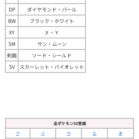
DP
ダイヤモンド・パール
BW
ブラック・ホワイト
XY
Ｘ・Ｙ
SM
サン・ムーン
剣盾
ソード・シールド
SV
スカーレット・バイオレット
全ポケモン50音順
ア
イ
ウ
エ
オ