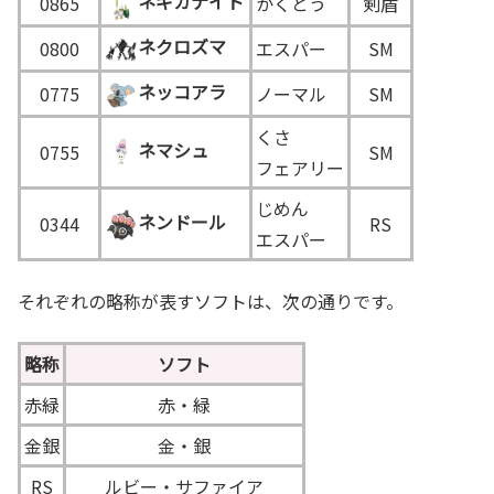
ネギガナイト
0865
かくとう
剣盾
ネクロズマ
0800
エスパー
SM
ネッコアラ
0775
ノーマル
SM
くさ
ネマシュ
0755
SM
フェアリー
じめん
ネンドール
0344
RS
エスパー
それぞれの略称が表すソフトは、次の通りです。
略称
ソフト
赤緑
赤・緑
金銀
金・銀
RS
ルビー・サファイア