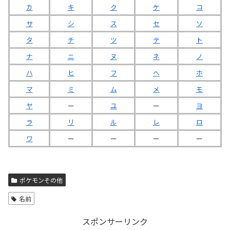
カ
キ
ク
ケ
コ
サ
シ
ス
セ
ソ
タ
チ
ツ
テ
ト
ナ
ニ
ヌ
ネ
ノ
ハ
ヒ
フ
ヘ
ホ
マ
ミ
ム
メ
モ
ヤ
ー
ユ
ー
ヨ
ラ
リ
ル
レ
ロ
ワ
ー
ー
ー
ー
ポケモンその他
名前
スポンサーリンク