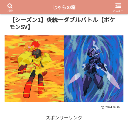
じゃらの箱
PR
検索
メニュー
【シーズン1】炎統一ダブルバトル【ポケ
モンSV】
2024.09.02
スポンサーリンク