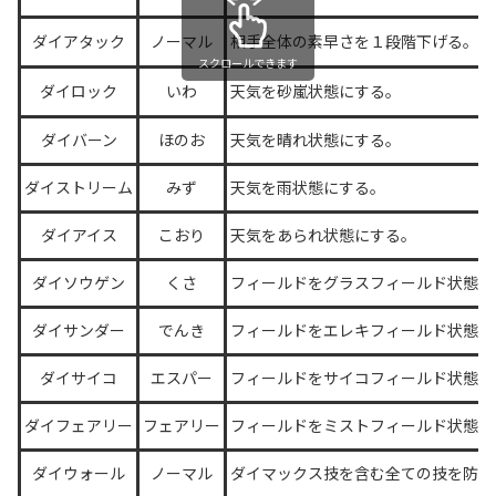
ダイアタック
ノーマル
相手全体の素早さを１段階下げる。
スクロールできます
ダイロック
いわ
天気を砂嵐状態にする。
ダイバーン
ほのお
天気を晴れ状態にする。
ダイストリーム
みず
天気を雨状態にする。
ダイアイス
こおり
天気をあられ状態にする。
ダイソウゲン
くさ
フィールドをグラスフィールド状態に
ダイサンダー
でんき
フィールドをエレキフィールド状態に
ダイサイコ
エスパー
フィールドをサイコフィールド状態に
ダイフェアリー
フェアリー
フィールドをミストフィールド状態に
ダイウォール
ノーマル
ダイマックス技を含む全ての技を防ぐ