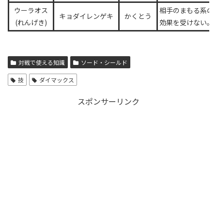
ウーラオス
相手のまもる系の
キョダイレンゲキ
かくとう
(れんげき)
効果を受けない。
対戦で使える知識
ソード・シールド
技
ダイマックス
スポンサーリンク