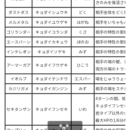
きのみを復活させ
ダストダス
キョダイシュウキ
どく
相手全体をどく状
メルメタル
キョダイユウゲキ
はがね
相手をいちゃもん
ゴリランダー
キョダイコランダ
くさ
相手の特性の影響
エースバーン
キョダイカキュウ
ほのお
相手の特性の影響
インテレオン
キョダイソゲキ
みず
相手の特性の影響
相手の場の壁、し
アーマーガア
キョダイフウゲキ
ひこう
両方の場のトラッ
イオルブ
キョダイテンドウ
エスパー
場をじゅうりょく
カジリガメ
キョダイガンジン
みず
相手の場をステル
4ターンの間、相
キョダイフンセキ
セキタンザン
キョダイフンセキ
いわ
岩タイプ以外のポ
最大HPの1/6分