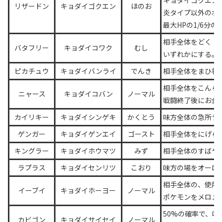
キョダイゴクエン
リザードン
キョダイゴクエン
ほのお
炎タイプ以外のポ
最大HPの1/6分
相手全体をどく・
バタフリー
キョダイコワク
むし
いずれかにする。
ピカチュウ
キョダイバンライ
でんき
相手全体をまひ状
相手全体をこんら
ニャース
キョダイコバン
ノーマル
戦闘終了後にお金
カイリキー
キョダイシンゲキ
かくとう
味方全体の急所ラ
ゲンガー
キョダイゲンエイ
ゴースト
相手全体をにげら
キングラー
キョダイホウマツ
みず
相手全体のすばや
ラプラス
キョダイセンリツ
こおり
味方の場をオーロ
相手全体の、使用
イーブイ
キョダイホーヨー
ノーマル
ポケモンをメロメ
50%の確率で、
カビゴン
キョダイサイセイ
ノーマル