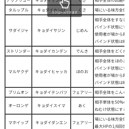
アップリュー
キョダイサンゲキ
くさ
相手全体の回避率
タルップル
キョダイカンロ
くさ
場にいる味方全体
スクロールできます
相手全体をすなじ
バインド状態にす
サダイジャ
キョダイサジン
じめん
使用者が場から離
バインド状態は継
ストリンダー
キョダイカンデン
でんき
相手全体をどくか
相手全体をほのお
バインド状態にす
マルヤクデ
キョダイヒャッカ
ほのお
使用者が場から離
バインド状態は継
ブリムオン
キョダイテンバツ
フェアリー
相手全体をこんら
相手単体を50%の
オーロンゲ
キョダイスイマ
あく
ねむけ状態にする
場にいる味方全体
マホイップ
キョダイダンエン
フェアリー
最大HPの1/6回