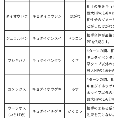
相手の場をキョダ
最大HPの1/8×
ダイオウドウ
キョダイコウジン
はがね
相性分のダメージ
とがったはがねを
相手全体が最後に
ジュラルドン
キョダイゲンスイ
ドラゴン
PPを2減らす。
4ターンの間、相
キョダイベンタツ
フシギバナ
キョダイベンタツ
くさ
草タイプ以外のポ
最大HPの1/6分の
4ターンの間、相
キョダイホウゲキ
カメックス
キョダイホウゲキ
みず
水タイプ以外のポ
最大HPの1/6分の
ウーラオス
相手のまもる系の
キョダイイチゲキ
かくとう
(いちげき)
効果を受けない。