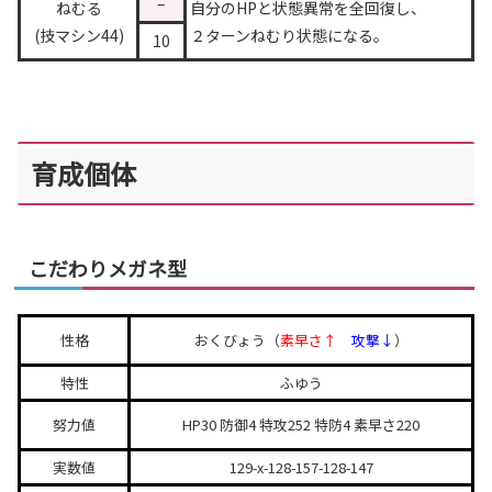
–
ねむる
自分のHPと状態異常を全回復し、
(技マシン44)
２ターンねむり状態になる。
10
育成個体
こだわりメガネ型
性格
おくびょう（
素早さ↑
攻撃↓
）
特性
ふゆう
努力値
HP30 防御4 特攻252 特防4 素早さ220
実数値
129-x-128-157-128-147