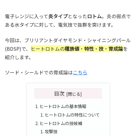
電子レンジに入って
炎タイプ
となった
ロトム
。炎の弱点で
ある水タイプに対して、電気技で抜群を突けます。
今回は、ブリリアントダイヤモンド・シャイニングパール
(BDSP)で、
ヒートロトムの
種族値
・
特性
・
技
・
育成論
を
紹介します。
ソード・シールドでの育成論は
こちら
目次
ヒートロトムの基本情報
ヒートロトムの特性について
ヒートロトムの技候補
攻撃技