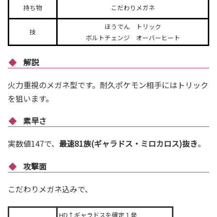
持ち物
こだわりメガネ
ほうでん トリック
技
ボルトチェンジ オーバーヒート
解説
火力重視のメガネ型です。耐久ポケモン相手にはトリック
を狙います。
素早さ
実数値147で、
最速81族(ギャラドス・ミロカロス)抜き
。
攻撃面
こだわりメガネ込みで、
HD↑ギャラドスを確定１発