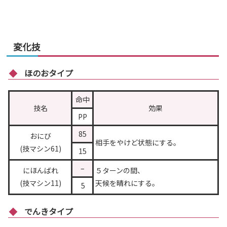
変化技
ほのおタイプ
命中
技名
効果
PP
85
おにび
相手をやけど状態にする。
(技マシン61)
15
–
にほんばれ
５ターンの間、
(技マシン11)
天候を晴れにする。
5
でんきタイプ