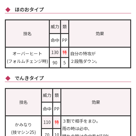
ほのおタイプ
威力
類
技名
効果
命中
PP
130
特
オーバーヒート
自分の特攻が
(フォルムチェンジ時)
２段階ダウン。
90
5
でんきタイプ
威力
類
技名
効果
命中
PP
３割で相手をまひ。
110
特
かみなり
雨の時は必中、
(技マシン25)
70
10