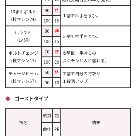
晴れの時は命中率が50%。
90
特
10まんボルト
１割で相手をまひ。
(技マシン24)
100
15
80
特
ほうでん
３割で相手をまひ。
(Lv.50)
100
15
70
特
ボルトチェンジ
攻撃後、手持ちの
(技マシン43)
ポケモンと入れ替わる。
100
20
50
特
チャージビーム
７割で自分の特攻が
(技マシン57)
１段階アップ。
90
10
ゴーストタイプ
威力
類
技名
効果
命中
PP