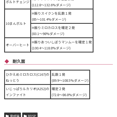
ボルトチェンジ
(112.8～132.6%ダメージ)
H振りスイクンを乱数１発
(85～101.4%ダメージ)
10まんボルト
H振りミロカロスを確定２発
(83.1～98%ダメージ)
H振りあついしぼうマンムーを確定１発
オーバーヒート
(100.4～118.8%ダメージ)
耐久面
ひかえめミロカロス(C167)の
乱数１発
ねっとう
(89.9～108.5%ダメージ)
いじっぱりルカリオ(A252)の
確定２発
インファイト
(72.8～86.8%ダメージ)
育成論
BDSP