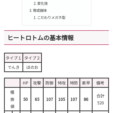
変化技
育成個体
こだわりメガネ型
ヒートロトムの基本情報
タイプ１
タイプ２
でんき
ほのお
HP
攻撃
防御
特攻
特防
素早
備考
種
合計
族
50
65
107
105
107
86
520
値