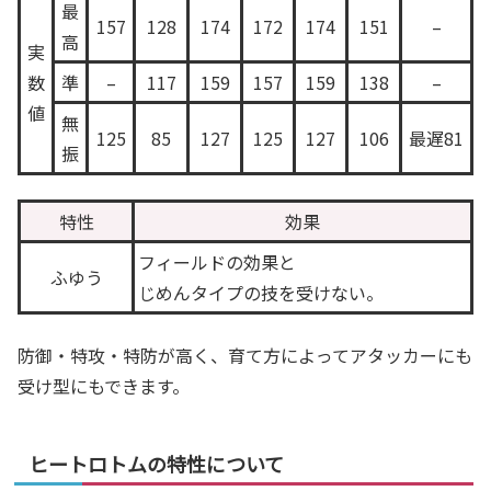
最
157
128
174
172
174
151
–
高
実
数
準
–
117
159
157
159
138
–
値
無
125
85
127
125
127
106
最遅81
振
特性
効果
フィールドの効果と
ふゆう
じめんタイプの技を受けない。
防御・特攻・特防が高く、育て方によってアタッカーにも
受け型にもできます。
ヒートロトムの特性について