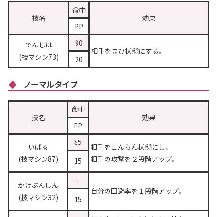
命中
技名
効果
PP
90
でんじは
相手をまひ状態にする。
(技マシン73)
20
ノーマルタイプ
命中
技名
効果
PP
85
いばる
相手をこんらん状態にし、
(技マシン87)
相手の攻撃を２段階アップ。
15
–
かげぶんしん
自分の回避率を１段階アップ。
(技マシン32)
15