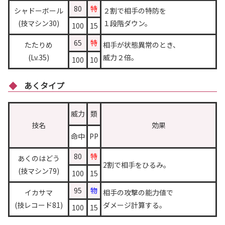
80
特
シャドーボール
２割で相手の特防を
(技マシン30)
１段階ダウン。
100
15
65
特
たたりめ
相手が状態異常のとき、
(Lv.35)
威力２倍。
100
10
あくタイプ
威力
類
技名
効果
命中
PP
80
特
あくのはどう
2割で相手をひるみ。
(技マシン79)
100
15
95
物
イカサマ
相手の攻撃の能力値で
(技レコード81)
ダメージ計算する。
100
15