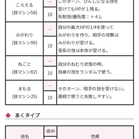
このターン、ひんしになる技を
–
こらえる
受けてもHPが１残る。
(技マシン58)
10
先制技(優先度：＋４)。
自分の最大HPの1/4を使って
–
みがわり
みがわりを作り、相手の攻撃は
(技マシン90)
みがわりが受ける。
10
音系の技は本体が受ける。
–
ねごと
自分のねむり状態の時、
(技マシン82)
自身の技をランダムで使う。
10
–
まもる
そのターン、相手の技を受けない。
(技マシン25)
連続で使うと失敗しやすい。
10
あくタイプ
命中
技名
効果