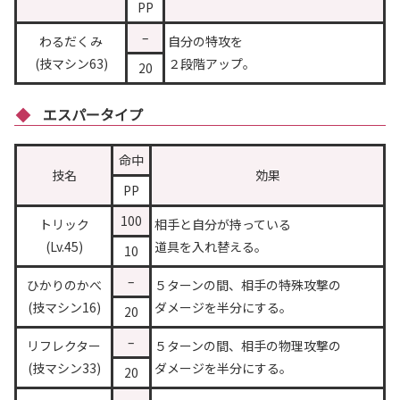
PP
–
わるだくみ
自分の特攻を
(技マシン63)
２段階アップ。
20
エスパータイプ
命中
技名
効果
PP
100
トリック
相手と自分が持っている
(Lv.45)
道具を入れ替える。
10
–
ひかりのかべ
５ターンの間、相手の特殊攻撃の
(技マシン16)
ダメージを半分にする。
20
–
リフレクター
５ターンの間、相手の物理攻撃の
(技マシン33)
ダメージを半分にする。
20