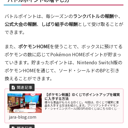
バトルポイントは、毎シーズンの
ランクバトルの報酬
や、
公式大会の報酬
、
しばり組手の報酬
として受け取ることが
できます。
また、
ポケモンHOME
を使うことで、ボックスに預けてる
ポケモンの数に応じてPokémon HOMEポイントが貯まっ
ていきます。貯まったポイントは、Nintendo Switch版の
ポケモンHOMEを通じて、ソード・シールドのBPと引き
換えることができます。
【ポケモン剣盾】IDくじでポイントアップを確実
に入手する方法
様々な景品がもらえるIDくじ。今回は、IDくじで確実に景
品を入手する方法を紹介します。ブリリアントダイヤモン
ド・シャイニングパール(BDSP)のIDくじはこちらIDくじと
はIDくじは、１日１回、ポケモンセンターのパソコン(ロト
ミ)で引くこと...
jara-blog.com