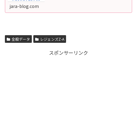
ンカとは概要メガシンカは「進化を超えた進化」や「限界
を超えた進化」と呼ばれる、ポケモン...
jara-blog.com
全般データ
レジェンズZ-A
スポンサーリンク