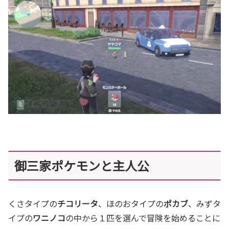
御三家ポケモンと主人公
くさタイプの
チコリータ
、ほのおタイプの
ポカブ
、みずタ
イプの
ワニノコ
の中から１匹を選んで冒険を始めることに