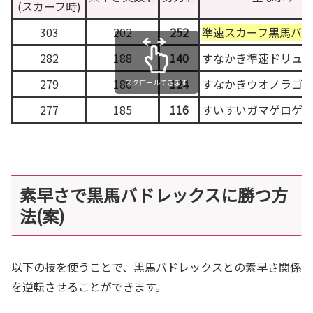
(スカーフ時)
303
202
252
準速スカーフ黒馬バ
282
188
140
すなかき準速ドリュ
279
186
124
すなかきウオノラゴ
スクロールできます
277
185
116
すいすいガマゲロゲ
素早さで黒馬バドレックスに勝つ方
法(案)
以下の技を使うことで、黒馬バドレックスとの素早さ関係
を逆転させることができます。