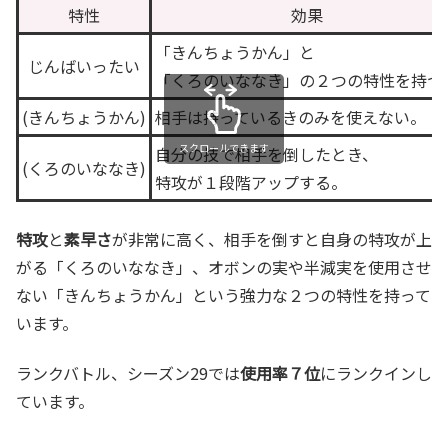
特性
効果
「きんちょうかん」と
じんばいったい
「くろのいななき」の２つの特性を持つ
(きんちょうかん)
相手は持っているきのみを使えない。
スクロールできます
自分の技で相手を倒したとき、
(くろのいななき)
特攻が１段階アップする。
特攻
と
素早さ
が非常に高く、相手を倒すと自身の特攻が上
がる「くろのいななき」、オボンの実や半減実を使用させ
ない「きんちょうかん」という強力な２つの特性を持って
います。
ランクバトル、シーズン29では
使用率７位
にランクインし
ています。