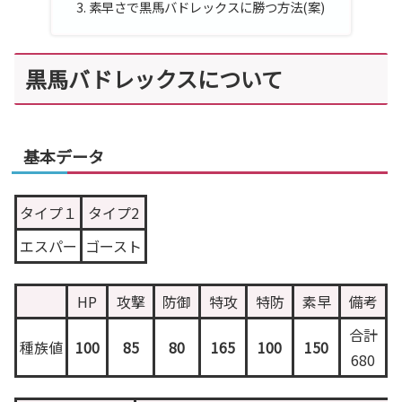
素早さで黒馬バドレックスに勝つ方法(案)
黒馬バドレックスについて
基本データ
タイプ１
タイプ2
エスパー
ゴースト
HP
攻撃
防御
特攻
特防
素早
備考
合計
種族値
100
85
80
165
100
150
680