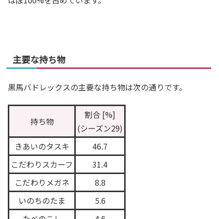
ほぼ100%を占めています。
主要な持ち物
黒馬バドレックスの主要な持ち物は次の通りです。
割合 [%]
持ち物
(シーズン29)
きあいのタスキ
46.7
こだわりスカーフ
31.4
こだわりメガネ
8.8
いのちのたま
5.6
たべのこし
4.6