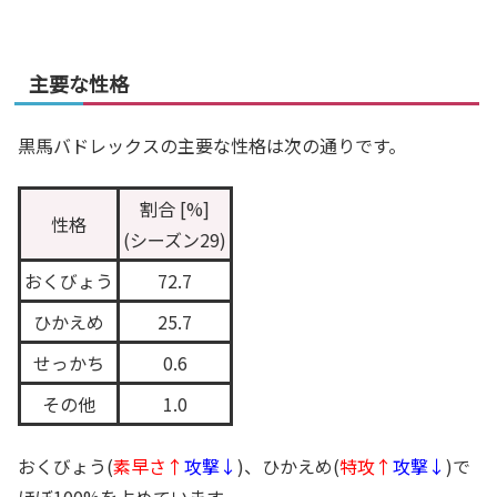
主要な性格
黒馬バドレックスの主要な性格は次の通りです。
割合 [%]
性格
(シーズン29)
おくびょう
72.7
ひかえめ
25.7
せっかち
0.6
その他
1.0
おくびょう(
素早さ↑
攻撃↓
)、ひかえめ(
特攻↑
攻撃↓
)で