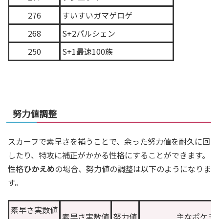
276
すいすいガマゲロゲ
268
S+2パルシェン
250
S+1最速100族
努力値調整
スカーフで素早さを補うことで、余った努力値を耐久に回
したり、特攻に補正がかかる性格にすることができます。
性格
ひかえめ
の場合、努力値の調整は以下のようになりま
す。
素早さ実数値
素早さ実数値
努力値
主なポケモ