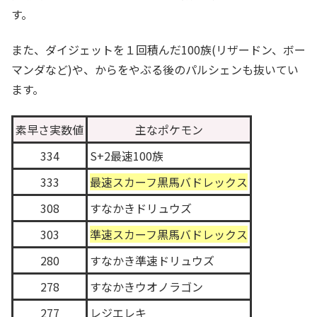
す。
また、ダイジェットを１回積んだ100族(リザードン、ボー
マンダなど)や、からをやぶる後のパルシェンも抜いてい
ます。
素早さ実数値
主なポケモン
334
S+2最速100族
333
最速スカーフ黒馬バドレックス
308
すなかきドリュウズ
303
準速スカーフ黒馬バドレックス
280
すなかき準速ドリュウズ
278
すなかきウオノラゴン
277
レジエレキ