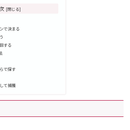
次
ンで決まる
う
徊する
法
らで探す
して捕獲