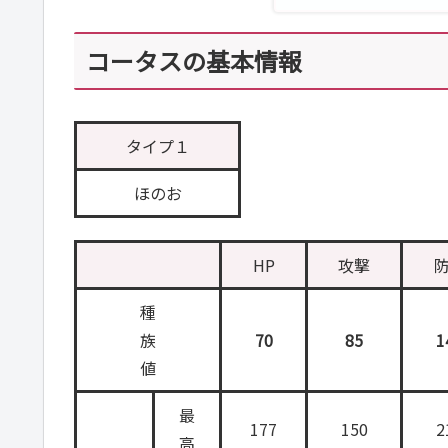
コータスの基本情報
タイプ１
ほのお
HP
攻撃
種
族
70
85
1
値
最
177
150
2
高