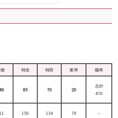
防御
特攻
特防
素早
備考
合計
40
85
70
20
470
11
150
134
79
–