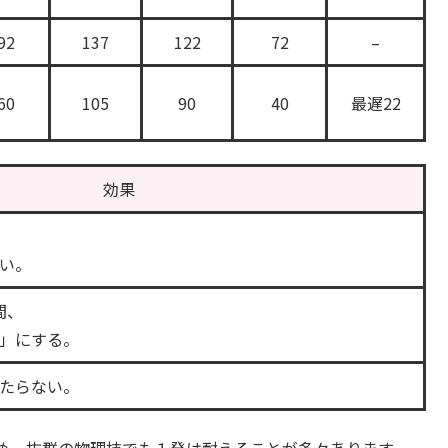
92
137
122
72
–
60
105
90
40
最遅22
効果
い。
間、
」にする。
たらない。
め、抜群の物理技でも１発は耐えることが多々あります。