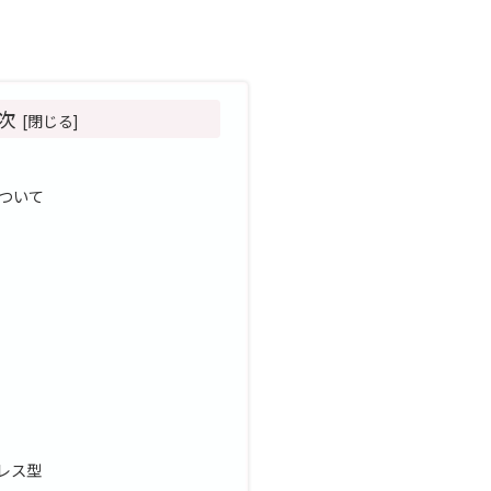
次
ついて
レス型