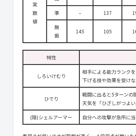
実
数
準
–
137
1
値
無
145
105
1
振
特性
相手による能力ランクを
しろいけむり
下げる技や効果を受けな
戦闘に出ると5ターンの
ひでり
天気を「ひざしがつよい
(隠)シェルアーマー
自分への攻撃が急所に当
素早さが低いですが防御が高く、４倍弱点が無いた