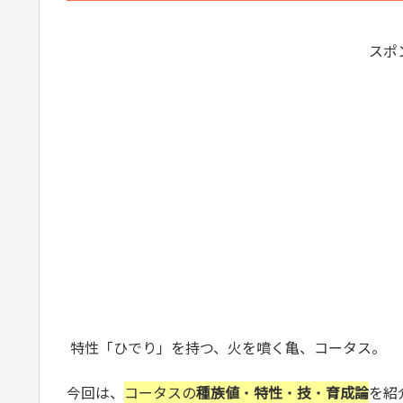
スポ
特性「ひでり」を持つ、火を噴く亀、コータス。
今回は、
コータスの
種族値
・
特性
・
技
・
育成論
を紹