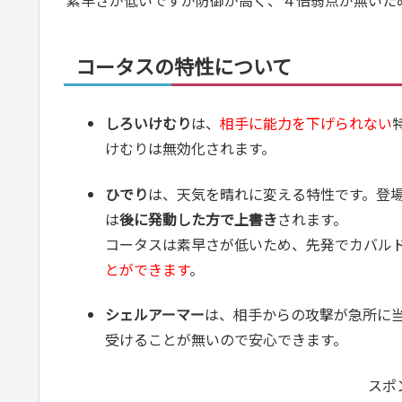
コータスの特性について
しろいけむり
は、
相手に能力を下げられない
けむりは無効化されます。
ひでり
は、天気を晴れに変える特性です。登
は
後に発動した方で上書き
されます。
コータスは素早さが低いため、先発でカバル
とができます
。
シェルアーマー
は、相手からの攻撃が急所に
受けることが無いので安心できます。
スポ