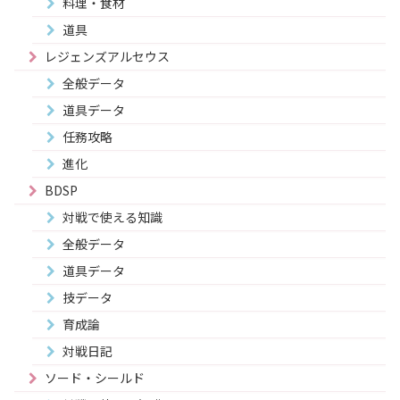
料理・食材
道具
レジェンズアルセウス
全般データ
道具データ
任務攻略
進化
BDSP
対戦で使える知識
全般データ
道具データ
技データ
育成論
対戦日記
ソード・シールド