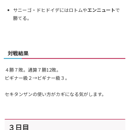
サニーゴ・ドヒドイデにはロトムや
エンニュート
で
勝てる。
対戦結果
４勝７敗。通算７勝12敗。
ビギナー級２→ビギナー級３。
セキタンザンの使い方がカギになる気がします。
３日目