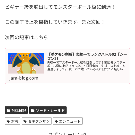
ビギナー級を脱出してモンスターボール級に到達！
この調子で上を目指していきます。また次回！
次回の記事はこちら
【ポケモン剣盾】炎統一でランクバトル02【シー
ズン1】
炎統一でマスターボール級を目指します！前回モンスター
ボール級に上がりました。４日目虫統一やゴースト統一と
遭遇しました。 統一パで戦っている人に出会うと嬉しいで
す。対戦内容を簡単に紹介VS 虫統一 相性的に完全に有利な
ため、負けるわけにはいか...
jara-blog.com
対戦日記
ソード・シールド
対戦
セキタンザン
エンニュート
スポンサーリンク