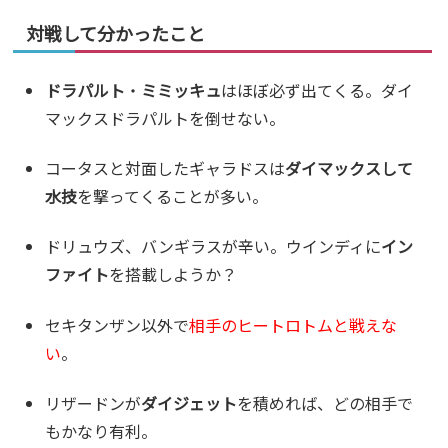
対戦して分かったこと
ドラパルト
・
ミミッキュ
はほぼ必ず出てくる。ダイ
マックスドラパルトを倒せない。
コータスと対面したギャラドスは
ダイマックスして
水技
を撃ってくることが多い。
ドリュウズ、バンギラスが辛い。ウインディに
イン
ファイト
を搭載しようか？
セキタンザン以外で
相手のヒートロトムと戦えな
い
。
リザードンが
ダイジェット
を積めれば、どの相手で
もかなり有利。