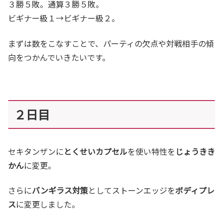
３勝５敗。通算３勝５敗。
ビギナー級１→ビギナー級２。
まずは数をこなすことで、パーティの欠点や対戦相手の傾
向をつかんでいきたいです。
２日目
セキタンザンに
とくせいカプセル
を使い特性を
じょうきき
かん
に変更。
さらに
バンギラス対策
としてストーンエッジを
ボディプレ
ス
に変更しました。